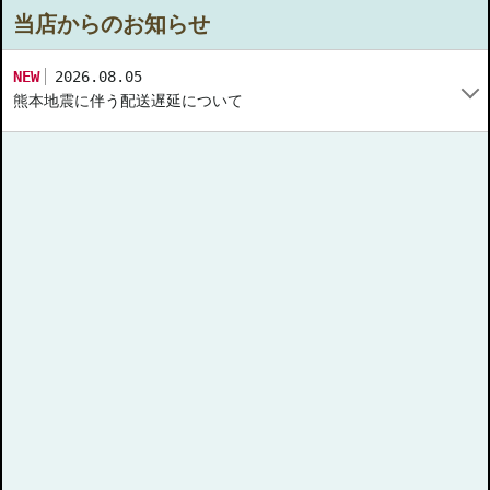
当店からのお知らせ
NEW
2026.08.05
熊本地震に伴う配送遅延について
このたびの熊本県で発生した地震により被災された皆様に、心より
お見舞い申し上げます。
現在、地震の影響により熊本県を中心にお荷物のお届けに遅延が発
生する見込みです。
■お荷物のお届けに遅延が見込まれる区間
・全国 ⇒ 九州全域
・九州全域 ⇒ 全国
詳細は「
お荷物の集配および営業所の営業状況について
」をご
確認ください。