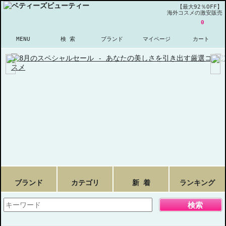
【最大92％OFF】
海外コスメの激安販売
0
MENU
検 索
ブランド
マイページ
カート
ブランド
カテゴリ
新 着
ランキング
検索