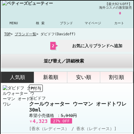
【最大92％OFF】
海外コスメの激安販売
0
MENU
検 索
ブランド
マイページ
カート
TOP
>
ブランド一覧
>
ダビドフ(Davidoff)
2
お気に入りブランドへ追加
並び替え／詳細検索
人気順
新着順
安い順
割引順
P付与
ダビドフ
クールウォーター ウーマン オードトワレ
30ml
希望小売価格 ：
5,940円
4,323
27% OFF
￥
[香水（レディース） / 香水（レディース）]