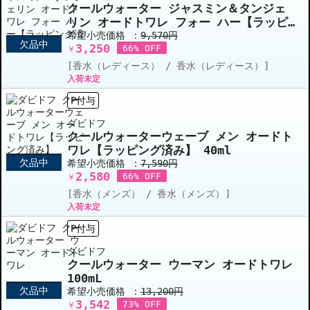
クールウォーター ジャスミン＆タンジェ
リン オードトワレ フォー ハー【ラッピ
ング済み】 100ml
希望小売価格 ：
9,570円
欠品中
3,250
66% OFF
￥
[香水（レディース） / 香水（レディース）]
入荷未定
P付与
ダビドフ
クールウォーターウェーブ メン オードト
ワレ【ラッピング済み】 40ml
欠品中
希望小売価格 ：
7,590円
2,580
66% OFF
￥
[香水（メンズ） / 香水（メンズ）]
入荷未定
P付与
ダビドフ
クールウォーター ウーマン オードトワレ
100mL
欠品中
希望小売価格 ：
13,200円
3,542
73% OFF
￥