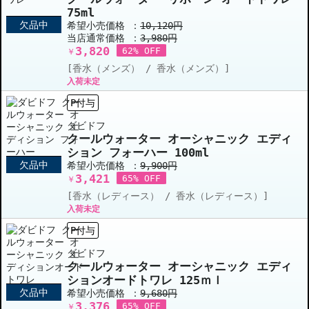
75ml
欠品中
希望小売価格 ：
10,120円
当店通常価格 ：
3,980円
3,820
62% OFF
￥
[香水（メンズ） / 香水（メンズ）]
入荷未定
P付与
ダビドフ
クールウォーター オーシャニック エディ
ション フォーハー 100ml
欠品中
希望小売価格 ：
9,900円
3,421
65% OFF
￥
[香水（レディース） / 香水（レディース）]
入荷未定
P付与
ダビドフ
クールウォーター オーシャニック エディ
ションオードトワレ 125ｍｌ
欠品中
希望小売価格 ：
9,680円
3,376
65% OFF
￥