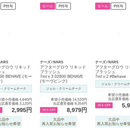
P付与
セール
P付与
セール
P付与
NARS
ナーズ / NARS
ナーズ / NARS
ーグロウ リキッド
アフターグロウ リキッド
アフターグロウ リ
シュ
ブラッシュ
ブラッシュ
800 BEHAVE (モー
7ml x 3 02800 BEHAVE
7ml x 2 #Behave
)
(モーヴピンク)
ジェル・クリームチ
ル・クリームチーク
ジェル・クリームチーク
希望小売価格 9
当店通常価格 6
希望小売価格 4,840円
希望小売価格 14,520円
当店通常価格 3,120円
当店通常価格 9,354円
5,
38％ OFF
2,995円
8,979円
F
38％ OFF
欠品中
欠品中
欠品中
お知らせ希望
再入荷お知らせ希望
再入荷お知らせ希