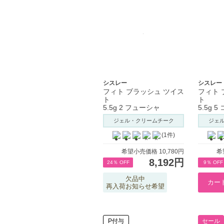
シスレー
シスレー
フィト ブラッシュ ツイス
フィト 
ト
ト
5.5g 2 フューシャ
5.5g 
ジェル・クリームチーク
ジェ
(1件)
希望小売価格 10,780円
希
8,192円
24％ OFF
9％ OFF
欠品中
再入荷お知らせ希望
P付与
セール