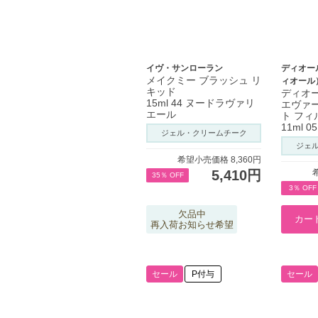
イヴ・サンローラン
ディオー
メイクミー ブラッシュ リ
ィオール
キッド
ディオ
15ml 44 ヌードラヴァリ
エヴァー
エール
ト フィ
11ml 
ジェル・クリームチーク
ジェ
希望小売価格 8,360円
5,410円
35％ OFF
3％ OFF
欠品中
再入荷お知らせ希望
セール
P付与
セール