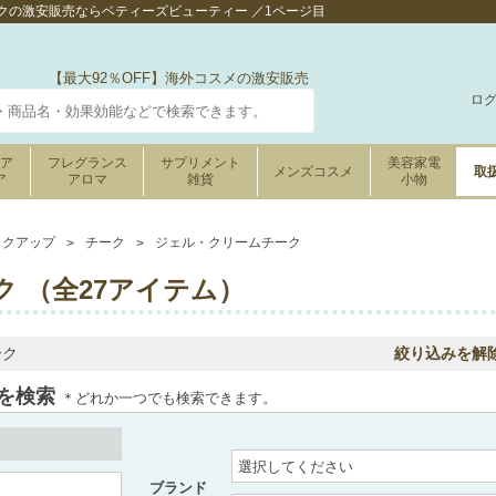
クの激安販売ならベティーズビューティー ／1ページ目
【最大92％OFF】海外コスメの激安販売
ロ
ケア
フレグランス
サプリメント
美容家電
メンズコスメ
取
ア
アロマ
雑貨
小物
イクアップ
チーク
ジェル・クリームチーク
 （全27アイテム）
ーク
絞り込みを解
を検索
＊どれか一つでも検索できます。
ブランド