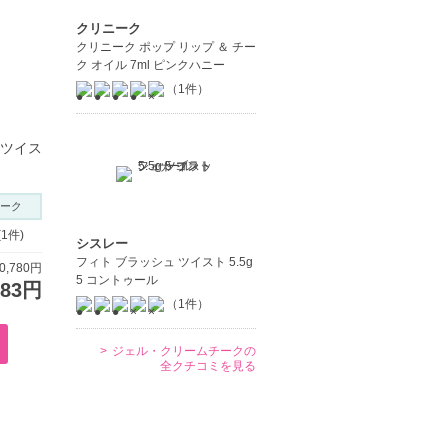
クリニーク
クリニーク ポップ リップ ＆ チー
ク オイル 7ml ピンクハニー
（1件）
 ツイス
ーク
(1件)
シスレー
フィト ブラッシュ ツイスト 5.5g
,780円
5 コントゥール
283円
（1件）
ジェル・クリームチークの
全クチコミを見る