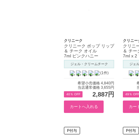
クリニーク
クリニー
クリニーク ポップ リップ
クリニー
＆ チーク オイル
＆ チー
7ml ピンクハニー
7ml x
ジェル・クリームチーク
ジェ
(1件)
希望小売価格 4,840円
当店通常価格 3,655円
2,887円
40％ OFF
49％ OF
P付与
P付与