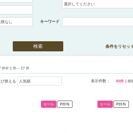
キーワード
条件をリセッ
 件中 1 件～ 27 件
表示件数：
並び替える
40件
80
セール
P付与
セール
P付与