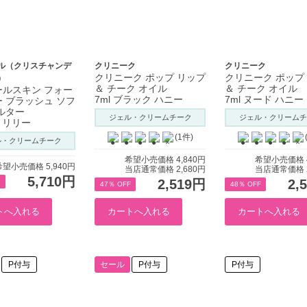
ル（クリスチャンデ
クリニーク
クリニーク
クリニーク ポップ リップ
クリニーク ポップ
）
＆ チーク オイル
＆ チーク オイル
ールスキン フォー
7ml ブラック ハニー
7ml ヌード ハニー
 ブラッシュ ソフ
ルター
ジェル・クリームチーク
ジェル・クリームチ
05 リリー
(1件)
ル・クリームチーク
希望小売価格 4,840円
希望小売価格 4
希望小売価格 5,940円
当店通常価格 2,680円
当店通常価格 2
5,710円
2,519円
2,
47％ OFF
48％ OFF
P付与
セール
P付与
P付与