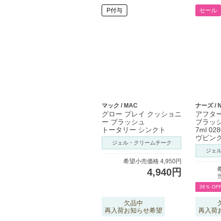
P付与
セール
マック / MAC
ナーズ / 
グロー プレイ クッショニ
アフタ
ー ブラッシュ
ブラッ
トータリー シンクト
7ml 02
ヴピンク
ジェル・クリームチーク
ジェ
希望小売価格 4,950円
4,940円
38％ OF
欠品中
再入荷お知らせ希望
再入荷