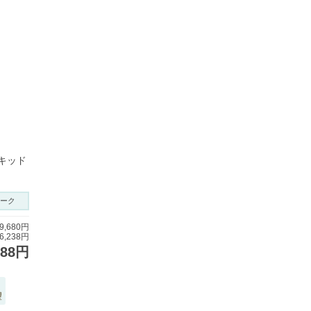
キッド
ーク
,680円
,238円
988円
望