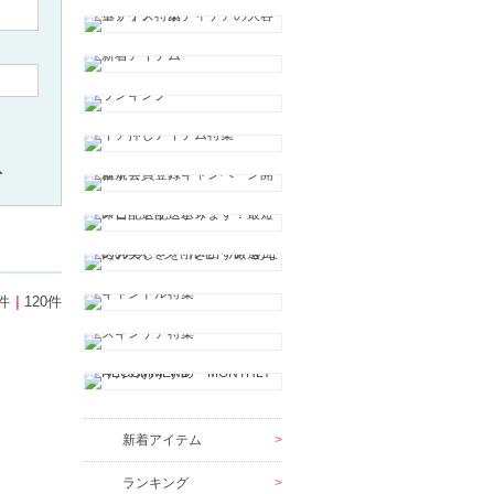
ト
件
120件
新着アイテム
ランキング