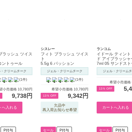
シスレー
ランコム
ブラッシュ ツイス
フィト ブラッシュ ツイス
イドール ティント
ト
ド アイブラッシャ
5 コントゥール
5.5g 6 パッション
7ml 05 サンドス
ル・クリームチーク
ジェル・クリームチーク
ジェル・クリームチ
(1件)
(1件)
希望小売価格 6
5,
13％ OFF
望小売価格 10,780円
希望小売価格 10,780円
9,738円
9,342円
13％ OFF
欠品中
再入荷お知らせ希望
P付与
セール
P付与
セール
P付与