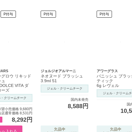
P付与
P付与
P付与
NARS
ジョルジオアルマーニ
アワーグラス
ーグロウ リキッド
ネオヌード ブラッシュ
バニッシュ ブラッ
シュ
3.9ml 51
ティック
2 DOLCE VITA ダ
6g レヴェル
ジェル・クリームチーク
ローズ
ジェル・クリームチ
ル・クリームチーク
国内未発売
国
8,588円
希望小売価格 9,680円
10,
当店通常価格 8,531円
8,292円
F
欠品中
欠品中