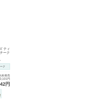
ズ ティ
 チーク
ト
ーク
内未発売
,101円
742円
望