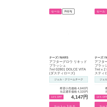
セール
P付与
セール
ナーズ / NARS
ナーズ / 
アフターグロウ リキッド
アフタ
ブラッシュ
ブラッ
7ml 02801 DOLCE VITA
7ml x 
(ダスティローズ)
スティ
ジェル・クリームチーク
ジェ
希望小売価格 4,840円
当店通常価格 4,320円
4,147円
14％ OFF
14％ OF