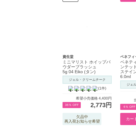
資生堂
ベネフィ
ミニマリスト ホイップパ
ベネティ
ウダーブラッシュ
ンテッド
5g 04 Eiko (タン)
ステイ
6.0ml
ジェル・クリームチーク
ジェ
(1件)
希望小売価格 4,400円
2,773円
36％ OFF
6％ OFF
欠品中
再入荷お知らせ希望