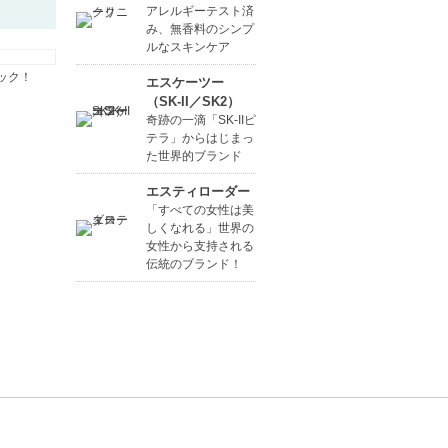
アレルギーテスト済
み、無香料のシンプ
ルなスキンケア
ック！
エスケーツー
（SK-II／SK2）
奇跡の一滴「SK-IIピ
テラ」からはじまっ
た世界的ブランド
エスティローダー
「すべての女性は美
しくなれる」世界の
女性から支持される
伝統のブランド！