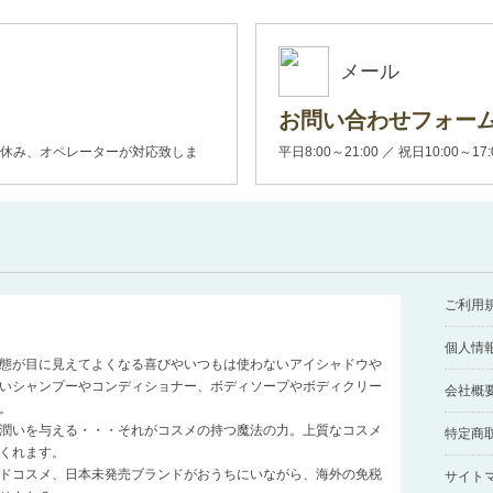
メール
お問い合わせフォー
00(土日休み、オペレーターが対応致しま
平日8:00～21:00 ／ 祝日10:00～17
ご利用
個人情
態が目に見えてよくなる喜びやいつもは使わないアイシャドウや
いシャンプーやコンディショナー、ボディソープやボディクリー
会社概
。
潤いを与える・・・それがコスメの持つ魔法の力。上質なコスメ
特定商
くれます。
ドコスメ、日本未発売ブランドがおうちにいながら、海外の免税
サイト