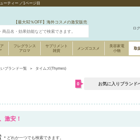
ビューティー ／1ページ目
【最大92％OFF】海外コスメの激安販売
ロ
ケア
フレグランス
サプリメント
美容家電
メンズコスメ
取
ア
アロマ
雑貨
小物
扱いブランド一覧
タイムズ(Thymes)
0
お気に入りブランド
円～、激安！
索
＊どれか一つでも検索できます。