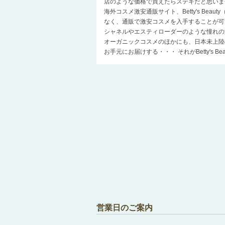
店のような価格で買えたらステキだと思いま
海外コスメ激安通販サイト、Betty's Be
なく、通販で激安コスメを入手することが可
シャネルやエスティローダーのような憧れの
オーガニックコスメのほかにも、日本未上陸
お手元にお届けする・・・ それがBetty's 
営業日のご案内