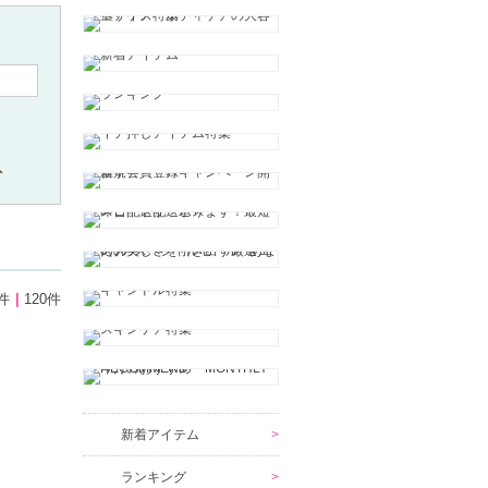
ト
件
120件
新着アイテム
ランキング