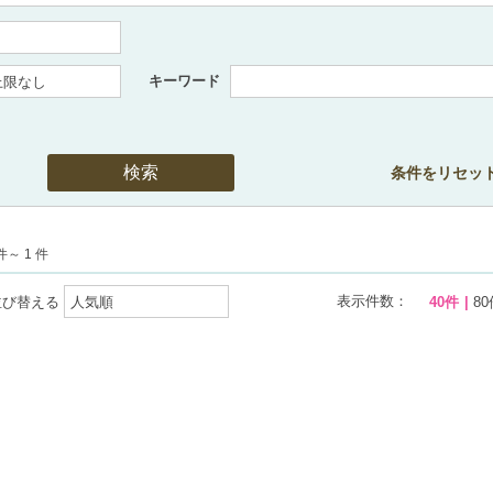
キーワード
条件をリセッ
件～ 1 件
表示件数：
並び替える
40件
80