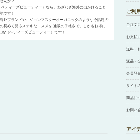
せんか？
auty（ベティーズビューティー）なら、わざわざ海外に出かけること
ご利
能です！
海外ブランドや、ジョンマスターオーガニックのような今話題の
ご注文
の初めて見るステキなコスメを 通販の手軽さで、しかもお得に
Beauty（ベティーズビューティー）です！
お支払
送料・
返品・
会員登
サイト
商品に
お問い
アイ