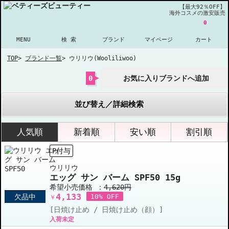
【最大92％OFF】
海外コスメの激安販売
0
MENU
検 索
ブランド
マイページ
カート
TOP
>
ブランド一覧
>
ウリリウ(Wooliliwoo)
0
お気に入りブランドへ追加
並び替え／詳細検索
人気順
新着順
安い順
割引順
P付与
ウリリウ
エッグ サン バーム SPF50 15g
希望小売価格 ：
4,620円
4,133
欠品中
10% OFF
￥
[日焼け止め / 日焼け止め（顔）]
入荷未定