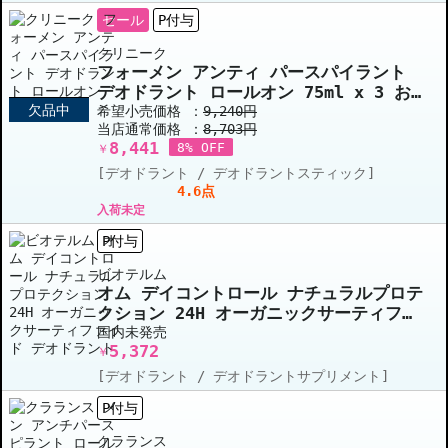
セール
P付与
クリニーク
フォーメン アンティ パースパイラント
デオドラント ロールオン 75ml x 3 お
欠品中
得な3個セット
希望小売価格 ：
9,240円
当店通常価格 ：
8,703円
8,441
8% OFF
￥
[デオドラント / デオドラントスティック]
4.6点
入荷未定
P付与
ビオテルム
オム デイコントロール ナチュラルプロテ
クション 24H オーガニックサーティファ
イド デオドラント 75ml
国内未発売
5,372
￥
[デオドラント / デオドラントサプリメント]
P付与
クラランス