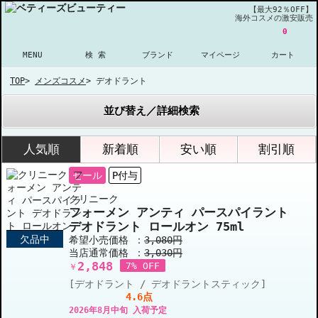
【最大92％OFF】
海外コスメの激安販売
0
MENU
検 索
ブランド
マイページ
カート
TOP
>
メンズコスメ
>
デオドラント
並び替え／詳細検索
人気順
新着順
安い順
割引順
セール
P付与
クリニーク
フォーメン アンティ パースパイラント
デオドラント ロールオン 75ml
欠品中
希望小売価格 ：
3,080円
当店通常価格 ：
3,030円
2,848
7% OFF
￥
[デオドラント / デオドラントスティック]
4.6点
2026年8月中旬 入荷予定