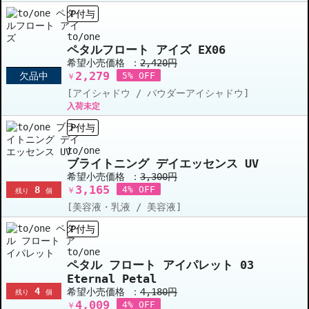
P付与
to/one
ペタルフロート アイズ EX06
希望小売価格 ：
2,420円
2,279
欠品中
5% OFF
￥
[アイシャドウ / パウダーアイシャドウ]
入荷未定
P付与
to/one
ブライトニング デイエッセンス UV
希望小売価格 ：
3,300円
3,165
8
4% OFF
￥
残り
個
[美容液・乳液 / 美容液]
P付与
to/one
ペタル フロート アイパレット 03
Eternal Petal
4
希望小売価格 ：
4,180円
残り
個
4,009
4% OFF
￥