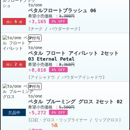
to/one
ペタルフロートブラッシュ 06
希望小売価格 ：
3,300円
3,165
6
4% OFF
￥
残り
個
[チーク / パウダーチーク]
P付与
to/one
ペタル フロート アイパレット 2セット
03 Eternal Petal
2
希望小売価格 ：
8,360円
残り
個
8,016
4% OFF
￥
[アイシャドウ / パウダーアイシャドウ]
P付与
to/one
ペタル ブルーミング グロス 2セット 02
希望小売価格 ：
5,500円
5,272
欠品中
4% OFF
￥
[口紅・グロス・リップライナー / リップグロス]
5点