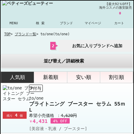
【最大92％OFF】
海外コスメの激安販売
0
MENU
検 索
ブランド
マイページ
カート
TOP
>
ブランド一覧
>
to/one(to/one)
2
お気に入りブランドへ追加
並び替え／詳細検索
人気順
新着順
安い順
割引順
P付与
to/one
ブライトニング ブースター セラム 55ｍ
L
4
希望小売価格 ：
4,620円
残り
個
4,431
4% OFF
￥
[美容液・乳液 / ブースター]