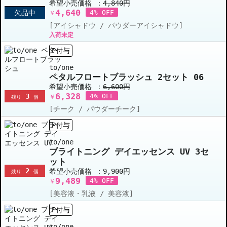
希望小売価格 ：
4,840円
4,640
欠品中
4% OFF
￥
[アイシャドウ / パウダーアイシャドウ]
入荷未定
P付与
to/one
ペタルフロートブラッシュ 2セット 06
希望小売価格 ：
6,600円
6,328
3
4% OFF
￥
残り
個
[チーク / パウダーチーク]
P付与
to/one
ブライトニング デイエッセンス UV 3セ
ット
2
希望小売価格 ：
9,900円
残り
個
9,489
4% OFF
￥
[美容液・乳液 / 美容液]
P付与
to/one