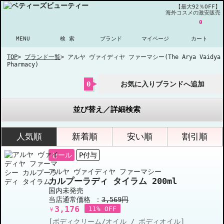
【最大92％OFF】
海外コスメの激安販売
0
MENU
検 索
ブランド
マイページ
カート
TOP
>
ブランド一覧
>
アルヤ ヴァイディヤ ファーマシー(The Arya Vaidya
Pharmacy)
0
お気に入りブランドへ追加
並び替え／詳細検索
人気順
新着順
安い順
割引順
セール
P付与
アルヤ ヴァイディヤ ファーマシー
カルプーラディ タイラム 200ml
国内未発売
当店通常価格 ：
3,569円
3,176
11% OFF
￥
[ボディクリーム/オイル / ボディオイル]