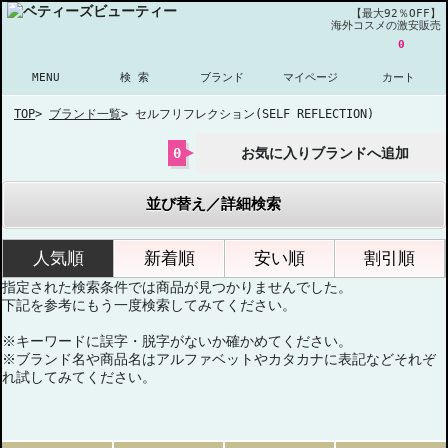
【最大92％OFF】
海外コスメの激安販売
0
MENU
検 索
ブランド
マイページ
カート
TOP
>
ブランド一覧
>
セルフリフレクション(SELF REFLECTION)
0
お気に入りブランドへ追加
並び替え／詳細検索
人気順
新着順
安い順
割引順
指定された検索条件では商品が見つかりませんでした。
下記を参考にもう一度検索してみてください。
※キーワードに誤字・脱字がないか確かめてください。
※ブランド名や商品名はアルファベットやカタカナに表記などそれぞ
れ試してみてください。