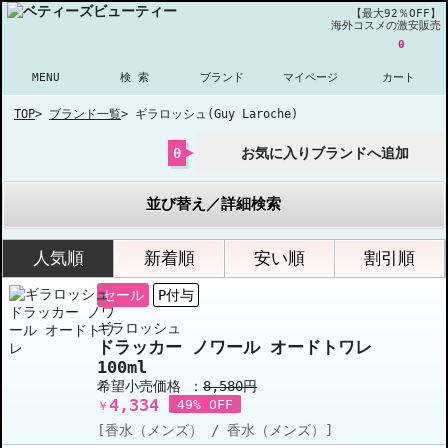
【最大92％OFF】
海外コスメの激安販売
0
MENU
検 索
ブランド
マイページ
カート
TOP
>
ブランド一覧
>
ギラロッシュ(Guy Laroche)
0
お気に入りブランドへ追加
並び替え／詳細検索
人気順
新着順
安い順
割引順
セール
P付与
ギラロッシュ
ドラッカー ノワール オードトワレ
100ml
希望小売価格 ：
8,580円
4,334
49% OFF
￥
[香水（メンズ） / 香水（メンズ）]