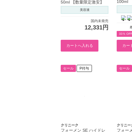
100ml
50ml 【数量限定激安】
美容液
国内未発売
12,331円
33％ OF
セール
P付与
セール
クリニーク
クリニー
フォーメン SE ハイドレ
フォー