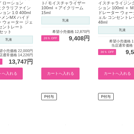
 ローション
ト/ モイスチャライザー
イスチャライジング
l とクラリファイン
100ml ＋アイクリーム
ション 100ml ＋ 
ョン 1.0 400ml
15ml
ドレーター ウォー
メンMX ハイド
ェル コンセントレ
乳液
 ウォーター ジェ
48ml
セントレート
乳液
のセット
希望小売価格 12,870円
9,408円
26％ OFF
乳液
希望小売価格 15
当店通常価格 9
望小売価格 22,000円
9,
36％ OFF
店通常価格 14,226円
13,747円
F
P付与
P付与