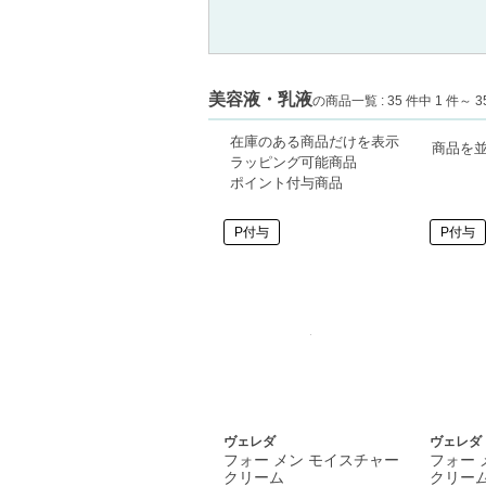
美容液・乳液
の商品一覧 : 35 件中 1 件～ 3
在庫のある商品だけを表示
商品を
ラッピング可能商品
ポイント付与商品
P付与
P付与
ヴェレダ
ヴェレダ
フォー メン モイスチャー
フォー 
クリーム
クリー