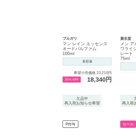
ブルガリ
資生堂
マン レイン エッセンス
メン ア
オードパルファム
ワライ
100ml
レート
75ml
美容液
希望小売価格 23,210円
18,340円
20％ OFF
欠品中
再入荷お知らせ希望
再入荷
P付与
セール