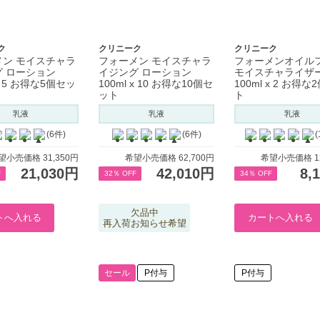
ク
クリニーク
クリニーク
メン モイスチャラ
フォーメン モイスチャラ
フォーメンオイル
 ローション
イジング ローション
モイスチャライザ
 x 5 お得な5個セッ
100ml x 10 お得な10個セ
100ml x 2 お得
ット
ト
乳液
乳液
乳液
(6件)
(6件)
(
望小売価格 31,350円
希望小売価格 62,700円
希望小売価格 12
21,030円
42,010円
8,
F
32％ OFF
34％ OFF
欠品中
再入荷お知らせ希望
セール
P付与
P付与