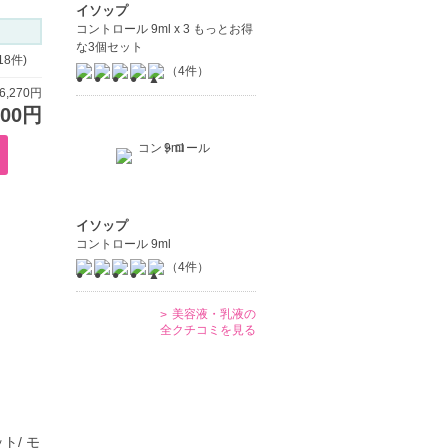
イソップ
コントロール 9ml x 3 もっとお得
な3個セット
18件)
（4件）
,270円
100円
イソップ
コントロール 9ml
（4件）
美容液・乳液の
全クチコミを見る
ト/ モ