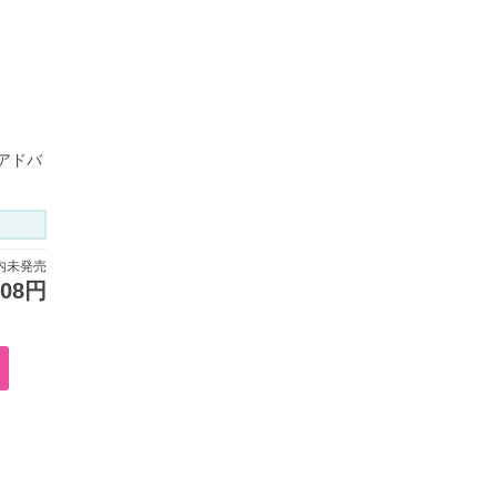
アドバ
内未発売
908円