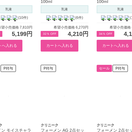
100ml
100ml
乳液
乳液
乳液
(10件)
(6件)
(
希望小売価格 7,810円
希望小売価格 6,270円
希望小売価格 6
5,199円
4,210円
4,
F
32％ OFF
34％ OFF
P付与
P付与
セール
P付与
ク
クリニーク
クリニーク
メン モイスチャラ
フォーメン AG 2点セッ
フォーメン 2点セッ