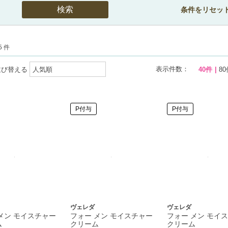
条件をリセッ
5 件
表示件数：
並び替える
40件
80
P付与
P付与
ヴェレダ
ヴェレダ
メン モイスチャー
フォー メン モイスチャー
フォー メン モイ
ム
クリーム
クリーム