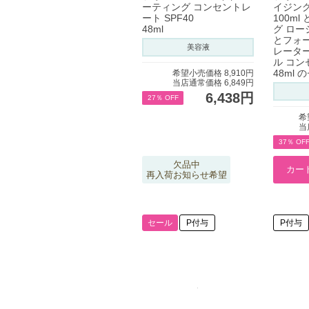
ーティング コンセントレ
イジング
ート SPF40
100m
48ml
グ ローシ
とフォー
美容液
レーター
ル コン
48ml 
希望小売価格 8,910円
当店通常価格 6,849円
6,438円
27％ OFF
希
当
37％ OF
欠品中
再入荷お知らせ希望
セール
P付与
P付与