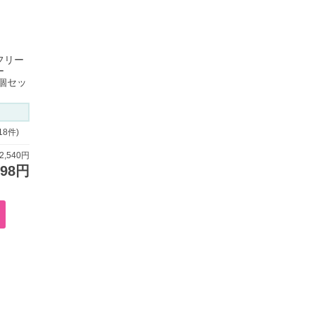
フリー
ー
な2個セッ
18件)
,540円
198円