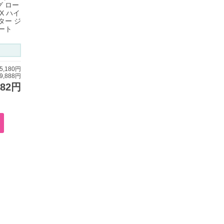
 ロー
MX ハイ
ター ジ
ート
,180円
,888円
582円