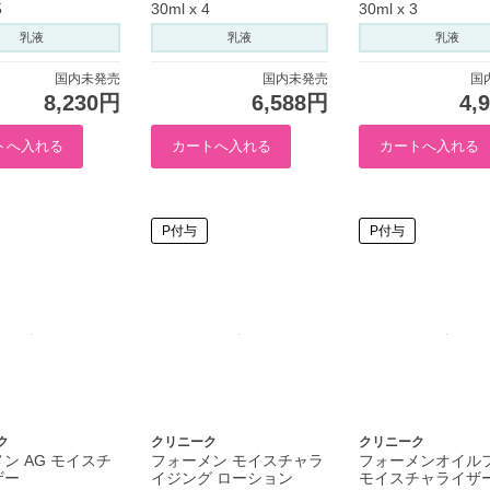
5
30ml x 4
30ml x 3
乳液
乳液
乳液
国内未発売
国内未発売
国
8,230円
6,588円
4,
P付与
P付与
ク
クリニーク
クリニーク
ン AG モイスチ
フォーメン モイスチャラ
フォーメンオイル
ザー
イジング ローション
モイスチャライザ