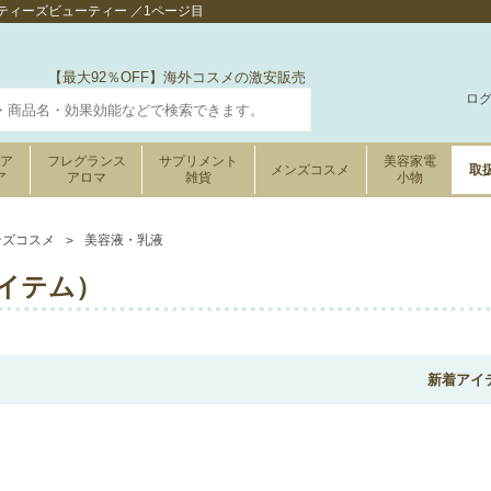
ィーズビューティー ／1ページ目
【最大92％OFF】海外コスメの激安販売
ロ
ケア
フレグランス
サプリメント
美容家電
メンズコスメ
取
ア
アロマ
雑貨
小物
ンズコスメ
美容液・乳液
アイテム）
新着アイ