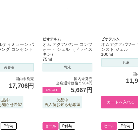
ビオテルム
ビオテルム
ルティミューン パ
オム アクアパワー コンフ
オムアクアパワー 
ジング コンセント
ォート ジェル （ドライス
ンスド ジェル
キン）
100ml
75ml
乳液
美容液
乳液
国
国内未発売
国内未発売
11,
当店通常価格 5,904円
17,706円
5,667円
4％ OFF
欠品中
欠品中
お知らせ希望
再入荷お知らせ希望
P付与
セール
P付与
セール
P付与