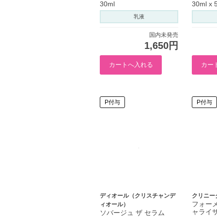
30ml
30ml x 
乳液
国内未発売
1,650円
P付与
P付与
ディオール（クリスチャンデ
クリニー
フォーメ
ィオール）
ャライ
ソバージュ ザ セラム