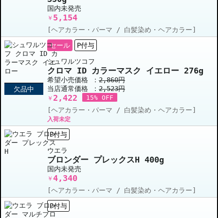
国内未発売
5,154
￥
[ヘアカラー・パーマ / 白髪染め・ヘアカラー]
セール
P付与
シュワルツコフ
クロマ ID カラーマスク イエロー 276g
希望小売価格 ：
2,860円
当店通常価格 ：
2,523円
欠品中
2,422
15% OFF
￥
[ヘアカラー・パーマ / 白髪染め・ヘアカラー]
入荷未定
P付与
ウエラ
ブロンダー プレックスH 400g
国内未発売
4,340
￥
[ヘアカラー・パーマ / 白髪染め・ヘアカラー]
P付与