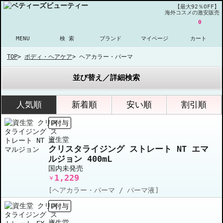
【最大92％OFF】
海外コスメの激安販売
0
MENU
検 索
ブランド
マイページ
カート
TOP
>
ボディ・ヘアケア
>
ヘアカラー・パーマ
並び替え／詳細検索
人気順
新着順
安い順
割引順
P付与
資生堂
クリスタライジング ストレート NT エマ
ルジョン 400mL
国内未発売
1,229
￥
[ヘアカラー・パーマ / パーマ液]
P付与
資生堂