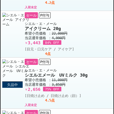
4.2点
入荷未定
セール
P付与
シエル・エ・メール
アイクリーム 20g
希望小売価格 ：
22,000円
当店通常価格 ：
4,990円
3,443
84% OFF
￥
[目元・口元ケア / アイケア]
4点
セール
P付与
シエル・エ・メール
シエルエメール UVミルク 30g
希望小売価格 ：
11,000円
当店通常価格 ：
3,850円
欠品中
2,656
75% OFF
￥
[日焼け止め / 日焼け止め（顔）]
4.5点
入荷未定
セール
P付与