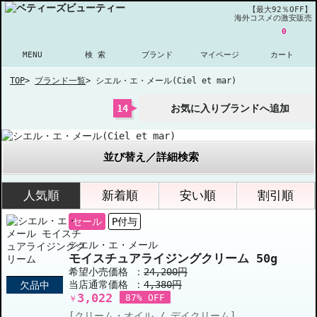
【最大92％OFF】
海外コスメの激安販売
0
MENU
検 索
ブランド
マイページ
カート
TOP
>
ブランド一覧
>
シエル・エ・メール(Ciel et mar)
14
お気に入りブランドへ追加
並び替え／詳細検索
人気順
新着順
安い順
割引順
セール
P付与
シエル・エ・メール
モイスチュアライジングクリーム 50g
希望小売価格 ：
24,200円
当店通常価格 ：
4,380円
欠品中
3,022
87% OFF
￥
[クリーム・オイル / デイクリーム]