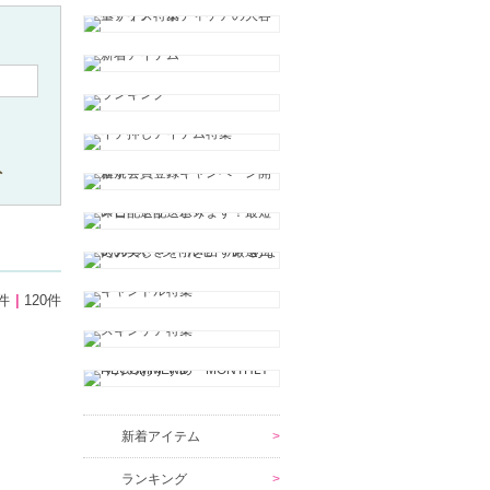
ト
件
120件
新着アイテム
ランキング