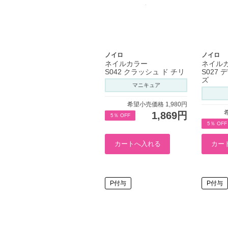
ノイロ
ノイロ
ネイルカラー
ネイル
S042 クラッシュ ド チリ
S027
ズ
マニキュア
希望小売価格 1,980円
1,869円
5％ OFF
5％ OFF
P付与
P付与