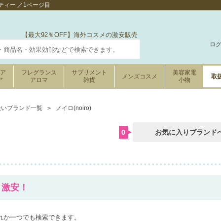
ティー ／1ページ目
【最大92％OFF】海外コスメの激安販売
ロ
ケア
フレグランス
サプリメント
美容家電
メンズコスメ
取
ア
アロマ
雑貨
小物
扱いブランド一覧
ノイロ(noiro)
0
お気に入りブランド
F、激安！
れか一つでも検索できます。