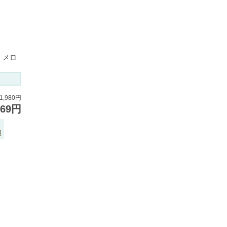
ク メロ
,980円
869円
望