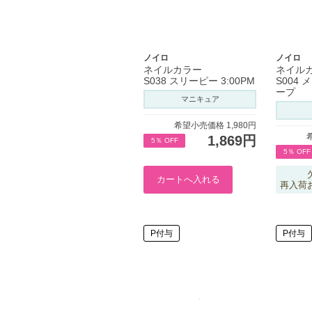
ノイロ
ノイロ
ネイルカラー
ネイル
S038 スリーピー 3:00PM
S004
ープ
マニキュア
希望小売価格 1,980円
1,869円
5％ OFF
5％ OFF
再入荷
P付与
P付与