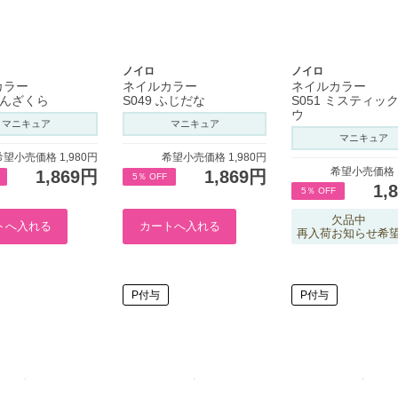
ノイロ
ノイロ
カラー
ネイルカラー
ネイルカラー
 かんざくら
S049 ふじだな
S051 ミスティッ
ウ
マニキュア
マニキュア
マニキュア
希望小売価格 1,980円
希望小売価格 1,980円
希望小売価格 1
1,869円
1,869円
5％ OFF
1,
5％ OFF
欠品中
再入荷お知らせ希
P付与
P付与