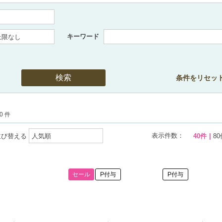
キーワード
条件をリセッ
0 件
表示件数：
並び替える
40件
80
セール
P付与
P付与