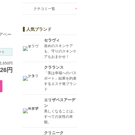
クチコミ一覧
人気ブランド
アベー
セラヴィ
攻めのスキンケア
も、守りのスキンケ
ート
アもおまかせ！
,650円
クラランス
326円
「美は幸福へのパス
ポート」結果を約束
するエステ発ブラン
ド
エリザベスアーデ
ン
美しくなることは、
すべての女性の本
能。
クリニーク