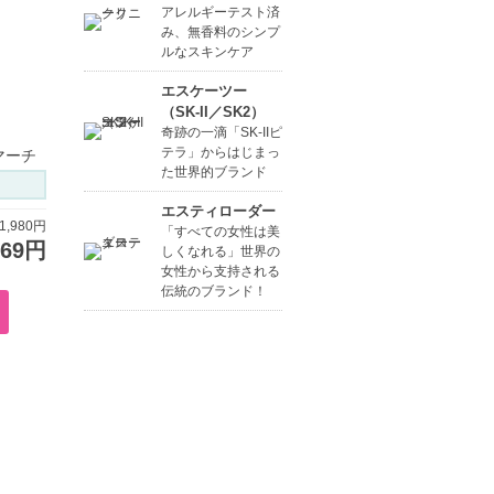
アレルギーテスト済
み、無香料のシンプ
ルなスキンケア
エスケーツー
（SK-II／SK2）
奇跡の一滴「SK-IIピ
テラ」からはじまっ
 マーチ
た世界的ブランド
エスティローダー
,980円
「すべての女性は美
869円
しくなれる」世界の
女性から支持される
伝統のブランド！