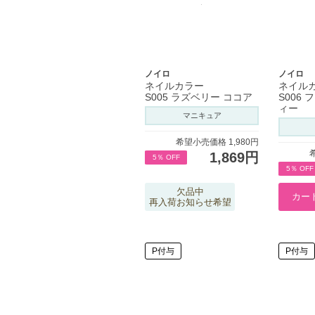
ノイロ
ノイロ
ネイルカラー
ネイル
S005 ラズベリー ココア
S006
ィー
マニキュア
希望小売価格 1,980円
1,869円
5％ OFF
5％ OFF
欠品中
再入荷お知らせ希望
P付与
P付与