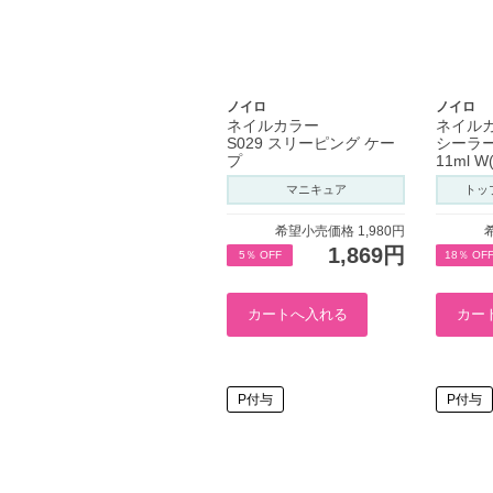
ノイロ
ノイロ
ネイルカラー
ネイル
S029 スリーピング ケー
シーラ
プ
11ml 
マニキュア
トッ
希望小売価格 1,980円
1,869円
5％ OFF
18％ OF
P付与
P付与