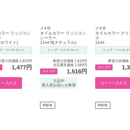
ノイロ
ノイロ
カラー リッジコン
ネイルカラー リッジコン
ネイルカラー クリ
ー
シーラー
ス
W(ホワイト)
11ml N(ナチュラル)
11ml
プ・ベースコート
トップ・ベースコート
トップ・ベースコ
希望小売価格 1,815円
希望小売価格 1,815円
希望小売価格 1
当店通常価格 1,580円
1,477円
1,
F
19％ OFF
1,516円
16％ OFF
欠品中
再入荷お知らせ希望
P付与
P付与