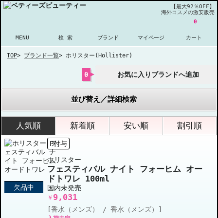
【最大92％OFF】
海外コスメの激安販売
0
MENU
検 索
ブランド
マイページ
カート
TOP
>
ブランド一覧
>
ホリスター(Hollister)
0
お気に入りブランドへ追加
並び替え／詳細検索
人気順
新着順
安い順
割引順
P付与
ホリスター
フェスティバル ナイト フォーヒム オー
ドトワレ 100ml
欠品中
国内未発売
9,031
￥
[香水（メンズ） / 香水（メンズ）]