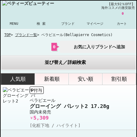
【最大92％OFF】
海外コスメの激安販売
0
MENU
検 索
ブランド
マイページ
カート
TOP
>
ブランド一覧
>
ベラピエール(Bellapierre Cosmetics)
0
お気に入りブランドへ追加
並び替え／詳細検索
人気順
新着順
安い順
割引順
P付与
ベラピエール
グローイング パレット2 17.28g
国内未発売
5,309
￥
[化粧下地 / ハイライト]