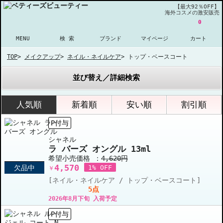
【最大92％OFF】
海外コスメの激安販売
0
MENU
検 索
ブランド
マイページ
カート
TOP
>
メイクアップ
>
ネイル・ネイルケア
>
トップ・ベースコート
並び替え／詳細検索
人気順
新着順
安い順
割引順
P付与
シャネル
ラ バーズ オングル 13ml
希望小売価格 ：
4,620円
4,570
欠品中
1% OFF
￥
[ネイル・ネイルケア / トップ・ベースコート]
5点
2026年8月下旬 入荷予定
P付与