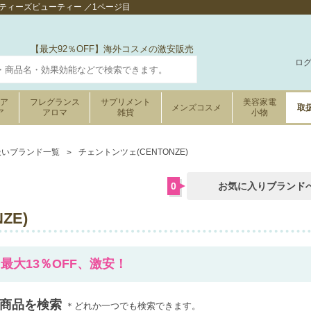
ベティーズビューティー ／1ページ目
【最大92％OFF】海外コスメの激安販売
ロ
ケア
フレグランス
サプリメント
美容家電
メンズコスメ
取
ア
アロマ
雑貨
小物
扱いブランド一覧
チェントンツェ(CENTONZE)
0
お気に入りブランド
ZE)
 最大13％OFF、激安！
の商品を検索
＊どれか一つでも検索できます。