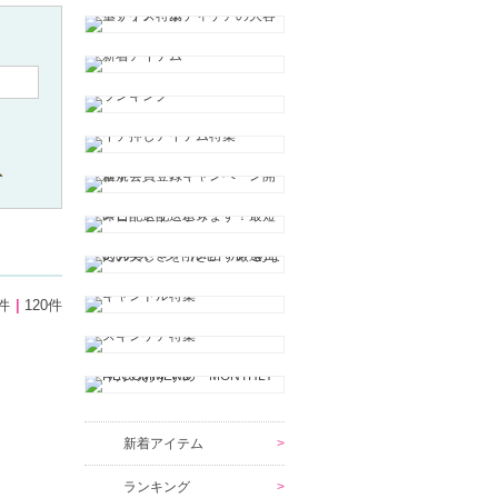
ト
件
120件
新着アイテム
ランキング