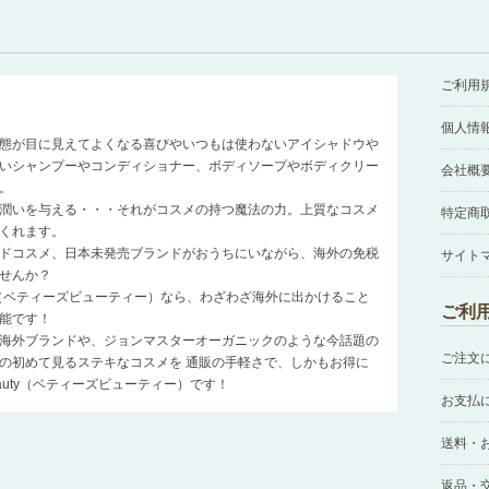
ご利用
個人情
態が目に見えてよくなる喜びやいつもは使わないアイシャドウや
いシャンプーやコンディショナー、ボディソープやボディクリー
会社概
。
潤いを与える・・・それがコスメの持つ魔法の力。上質なコスメ
特定商
くれます。
ドコスメ、日本未発売ブランドがおうちにいながら、海外の免税
サイト
せんか？
auty（ベティーズビューティー）なら、わざわざ海外に出かけること
ご利
能です！
海外ブランドや、ジョンマスターオーガニックのような今話題の
ご注文
の初めて見るステキなコスメを 通販の手軽さで、しかもお得に
Beauty（ベティーズビューティー）です！
お支払
送料・
返品・