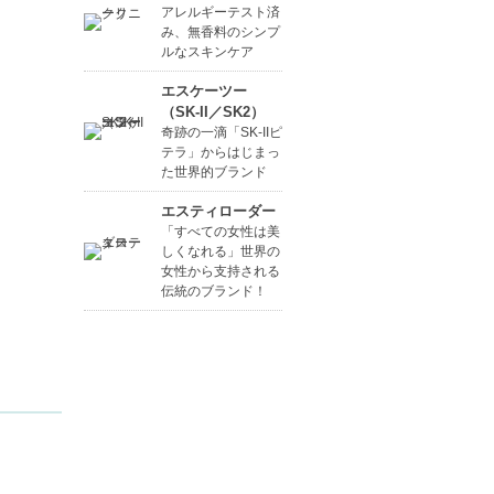
アレルギーテスト済
み、無香料のシンプ
ルなスキンケア
エスケーツー
（SK-II／SK2）
奇跡の一滴「SK-IIピ
テラ」からはじまっ
た世界的ブランド
エスティローダー
「すべての女性は美
しくなれる」世界の
女性から支持される
伝統のブランド！