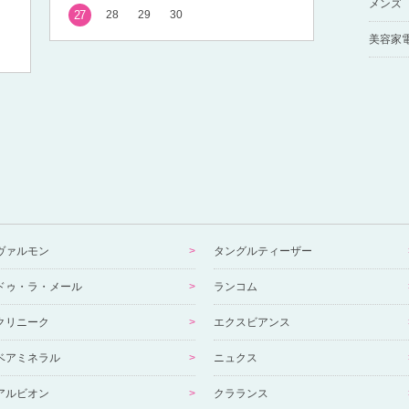
メンズ
27
28
29
30
美容家
ヴァルモン
タングルティーザー
ドゥ・ラ・メール
ランコム
クリニーク
エクスビアンス
ベアミネラル
ニュクス
アルビオン
クラランス