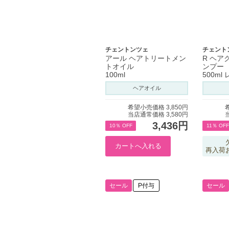
チェントンツェ
チェント
アール ヘアトリートメン
R ヘア
トオイル
ンプー
100ml
500ml
ヘアオイル
希望小売価格 3,850円
当店通常価格 3,580円
3,436円
10％ OFF
11％ OFF
再入荷
セール
P付与
セール