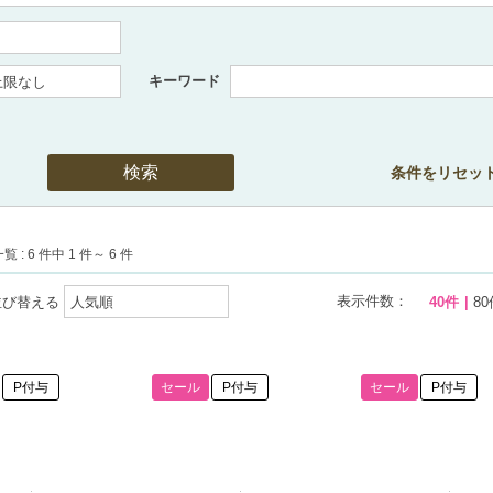
キーワード
条件をリセッ
 : 6 件中 1 件～ 6 件
表示件数：
並び替える
40件
80
P付与
セール
P付与
セール
P付与