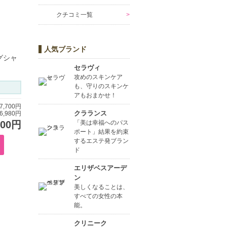
クチコミ一覧
人気ブランド
グシャ
セラヴィ
攻めのスキンケア
も、守りのスキンケ
アもおまかせ！
,700円
クラランス
,980円
700円
「美は幸福へのパス
ポート」結果を約束
するエステ発ブラン
ド
エリザベスアーデ
ン
美しくなることは、
すべての女性の本
能。
クリニーク