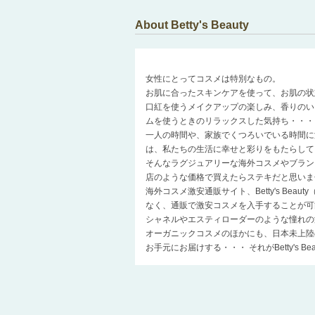
About Betty's Beauty
女性にとってコスメは特別なもの。
お肌に合ったスキンケアを使って、お肌の状
口紅を使うメイクアップの楽しみ、香りのい
ムを使うときのリラックスした気持ち・・・
一人の時間や、家族でくつろいでいる時間に
は、私たちの生活に幸せと彩りをもたらして
そんなラグジュアリーな海外コスメやブラン
店のような価格で買えたらステキだと思いま
海外コスメ激安通販サイト、Betty's Be
なく、通販で激安コスメを入手することが可
シャネルやエスティローダーのような憧れの
オーガニックコスメのほかにも、日本未上陸
お手元にお届けする・・・ それがBetty's 