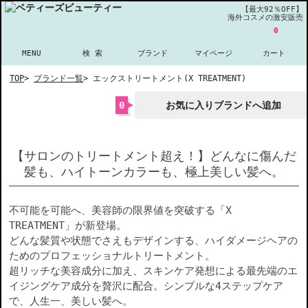
【最大92％OFF】
海外コスメの激安販売
0
MENU
検 索
ブランド
マイページ
カート
TOP
>
ブランド一覧
>
エックストリートメント(X TREATMENT)
0
お気に入りブランドへ追加
【サロンのトリートメント超え！】どんなに傷んだ
髪も、ハイトーンカラーも、極上美しい髪へ。
不可能を可能へ、美容師の限界値を突破する「X
TREATMENT」が新登場。
どんな髪質や状態でさえもデザインする、ハイダメージヘアの
ためのプロフェッショナルトリートメント。
超リッチな美容成分に加え、スキンケア発想による最先端のエ
イジングケア成分を贅沢に配合。シンプルな4ステップケア
で、人生一、美しい髪へ。