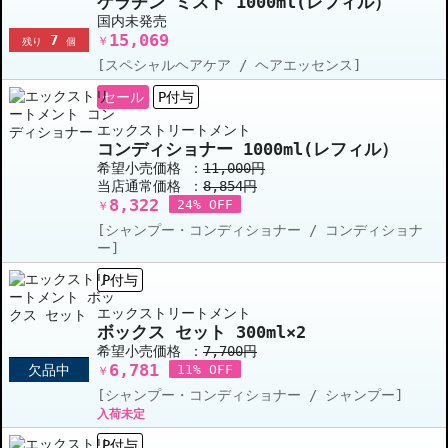
ケラチン ミスト 1000ml(レフィル）
国内未発売
15,069
7
￥
残り
個
[スペシャルヘアケア / ヘアエッセンス]
セール
P付与
エックストリートメント
コンディショナー 1000ml(レフィル）
希望小売価格 ：
11,000円
当店通常価格 ：
8,854円
8,322
24% OFF
￥
[シャンプー・コンディショナー / コンディショナ
ー]
P付与
エックストリートメント
ボックス セット 300ml×2
希望小売価格 ：
7,700円
6,781
欠品中
11% OFF
￥
[シャンプー・コンディショナー / シャンプー]
入荷未定
P付与