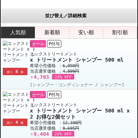
並び替え／詳細検索
人気順
新着順
安い順
割引順
セール
P付与
エックストリートメント
x トリートメント シャンプー 500 ml
希望小売価格 ：
6,050円
当店通常価格 ：
4,899円
8
残り
個
4,703
22% OFF
￥
[シャンプー・コンディショナー / シャンプー]
セール
P付与
エックストリートメント
x トリートメント シャンプー 500 ml x
2 お得な2個セット
4
希望小売価格 ：
12,100円
残り
個
当店通常価格 ：
9,695円
9,404
22% OFF
￥