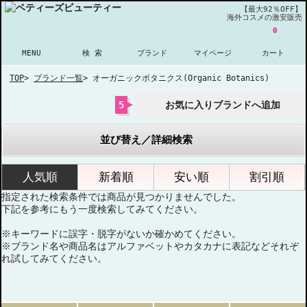
【最大92％OFF】
海外コスメの激安販売
0
MENU
検 索
ブランド
マイページ
カート
TOP
>
ブランド一覧
>
オーガニックボタニクス(Organic Botanics)
5
お気に入りブランドへ追加
並び替え／詳細検索
人気順
新着順
安い順
割引順
指定された検索条件では商品が見つかりませんでした。
下記を参考にもう一度検索してみてください。
※キーワードに誤字・脱字がないか確かめてください。
※ブランド名や商品名はアルファベットやカタカナに表記などそれぞ
れ試してみてください。