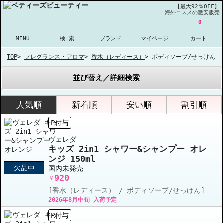
【最大92％OFF】
海外コスメの激安販売
0
MENU
検 索
ブランド
マイページ
カート
TOP
>
フレグランス・アロマ
>
香水（レディース）
>
ボディソープ/せっけん
並び替え／詳細検索
人気順
新着順
安い順
割引順
P付与
ヴェレダ
キッズ 2in1 シャワー&シャンプー オレ
ンジ 150ml
欠品中
国内未発売
920
￥
[香水（レディース） / ボディソープ/せっけん]
2026年8月中旬 入荷予定
P付与