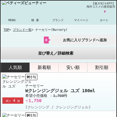
【最大92％OFF】
海外コスメの激安販売
0
MENU
検 索
ブランド
マイページ
カート
TOP
>
ブランド一覧
>
ナーセリー(Nursery)
0
お気に入りブランドへ追加
並び替え／詳細検索
人気順
新着順
安い順
割引順
P付与
ナーセリー
Wクレンジングジェル ユズ 180ml
希望小売価格 ：
1,760円
1,750
4
￥
残り
個
[クレンジング / クレンジングジェル]
P付与