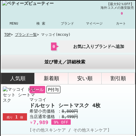
【最大92％OFF】
海外コスメの激安販売
0
MENU
検 索
ブランド
マイページ
カート
TOP
>
ブランド一覧
>
マッコイ(mccoy)
0
お気に入りブランドへ追加
並び替え／詳細検索
人気順
新着順
安い順
割引順
セール
P付与
マッコイ
ドルセット シートマスク 4枚
希望小売価格 ：
8,800円
当店通常価格 ：
8,499円
1
残り
個
7,989
9% OFF
￥
[その他スキンケア / その他スキンケア]