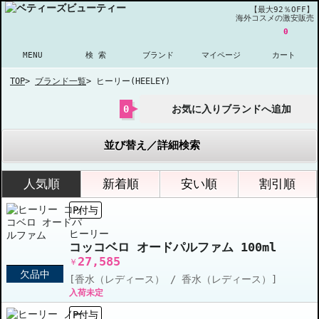
【最大92％OFF】
海外コスメの激安販売
0
MENU
検 索
ブランド
マイページ
カート
TOP
>
ブランド一覧
>
ヒーリー(HEELEY)
0
お気に入りブランドへ追加
並び替え／詳細検索
人気順
新着順
安い順
割引順
P付与
ヒーリー
コッコベロ オードパルファム 100ml
27,585
￥
欠品中
[香水（レディース） / 香水（レディース）]
入荷未定
P付与