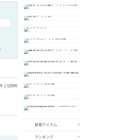
ト
件
120件
新着アイテム
ランキング