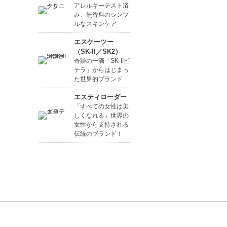
アレルギーテスト済
み、無香料のシンプ
ルなスキンケア
エスケーツー
（SK-II／SK2）
奇跡の一滴「SK-IIピ
テラ」からはじまっ
た世界的ブランド
エスティローダー
「すべての女性は美
しくなれる」世界の
女性から支持される
伝統のブランド！