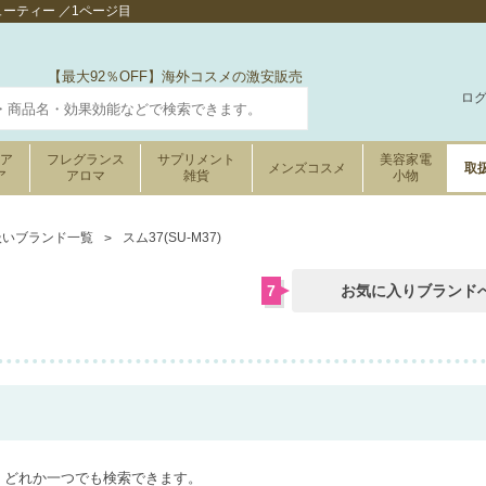
ューティー ／1ページ目
【最大92％OFF】海外コスメの激安販売
ロ
ケア
フレグランス
サプリメント
美容家電
メンズコスメ
取
ア
アロマ
雑貨
小物
扱いブランド一覧
スム37(SU-M37)
7
お気に入りブランド
＊どれか一つでも検索できます。