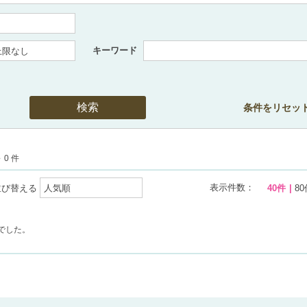
キーワード
条件をリセッ
 0 件
表示件数：
並び替える
40件
80
でした。