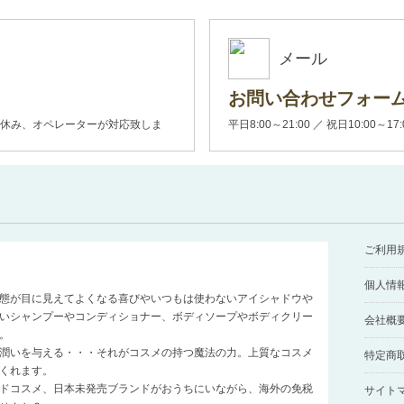
メール
お問い合わせフォー
00(土日休み、オペレーターが対応致しま
平日8:00～21:00 ／ 祝日10:00～17
ご利用
個人情
態が目に見えてよくなる喜びやいつもは使わないアイシャドウや
いシャンプーやコンディショナー、ボディソープやボディクリー
会社概
。
潤いを与える・・・それがコスメの持つ魔法の力。上質なコスメ
特定商
くれます。
ドコスメ、日本未発売ブランドがおうちにいながら、海外の免税
サイト