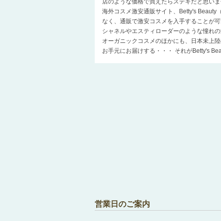
店のような価格で買えたらステキだと思いま
海外コスメ激安通販サイト、Betty's Be
なく、通販で激安コスメを入手することが可
シャネルやエスティローダーのような憧れの
オーガニックコスメのほかにも、日本未上陸
お手元にお届けする・・・ それがBetty's 
営業日のご案内