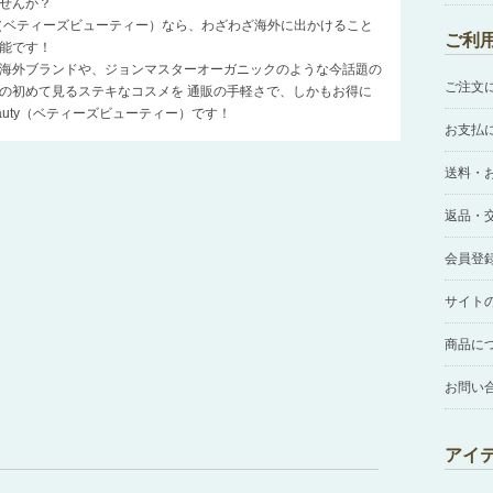
せんか？
auty（ベティーズビューティー）なら、わざわざ海外に出かけること
ご利
能です！
海外ブランドや、ジョンマスターオーガニックのような今話題の
ご注文
の初めて見るステキなコスメを 通販の手軽さで、しかもお得に
Beauty（ベティーズビューティー）です！
お支払
送料・
返品・
会員登
サイト
商品に
お問い
アイ