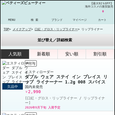
【最大92％OFF】
海外コスメの激安販売
0
MENU
検 索
ブランド
マイページ
カート
TOP
>
メイクアップ
>
口紅・グロス・リップライナー
>
リップライナー
並び替え／詳細検索
人気順
新着順
安い順
割引順
P付与
エスティローダー
ダブル ウェア ステイ イン プレイス リ
ップ ライナーナー 1.2g 008 スパイス
欠品中
国内未発売
2,990
￥
[口紅・グロス・リップライナー / リップライナ
ー]
2026年9月下旬 入荷予定