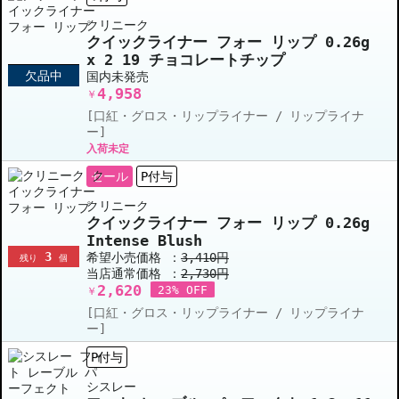
クリニーク
クイックライナー フォー リップ 0.26g
x 2 19 チョコレートチップ
欠品中
国内未発売
4,958
￥
[口紅・グロス・リップライナー / リップライナ
ー]
入荷未定
セール
P付与
クリニーク
クイックライナー フォー リップ 0.26g
Intense Blush
3
希望小売価格 ：
3,410円
残り
個
当店通常価格 ：
2,730円
2,620
23% OFF
￥
[口紅・グロス・リップライナー / リップライナ
ー]
P付与
シスレー