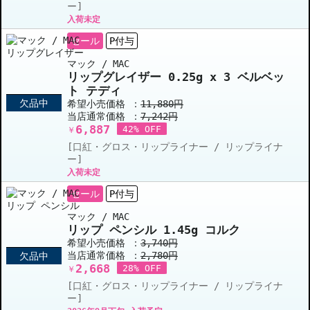
ー]
入荷未定
セール
P付与
マック / MAC
リップグレイザー 0.25g x 3 ベルベッ
ト テディ
欠品中
希望小売価格 ：
11,880円
当店通常価格 ：
7,242円
6,887
42% OFF
￥
[口紅・グロス・リップライナー / リップライナ
ー]
入荷未定
セール
P付与
マック / MAC
リップ ペンシル 1.45g コルク
希望小売価格 ：
3,740円
当店通常価格 ：
2,780円
欠品中
2,668
28% OFF
￥
[口紅・グロス・リップライナー / リップライナ
ー]