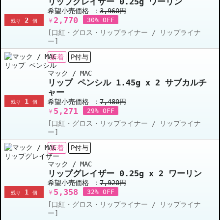
リップグレイザー 0.25g ワーリン
希望小売価格 ：
3,960円
2,770
2
30% OFF
￥
残り
個
[口紅・グロス・リップライナー / リップライナ
ー]
新着
P付与
マック / MAC
リップ ペンシル 1.45g x 2 サブカルチ
ャー
1
希望小売価格 ：
7,480円
残り
個
5,271
29% OFF
￥
[口紅・グロス・リップライナー / リップライナ
ー]
新着
P付与
マック / MAC
リップグレイザー 0.25g x 2 ワーリン
希望小売価格 ：
7,920円
5,358
1
32% OFF
￥
残り
個
[口紅・グロス・リップライナー / リップライナ
ー]