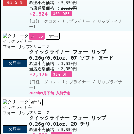
5
ー
希望小売価格 ：
3,630円
残り
個
当店通常価格 ：
2,630円
2,524
30% OFF
￥
[口紅・グロス・リップライナー / リップライナ
ー]
セール
P付与
クリニーク
クイックライナー フォー リップ
0.26g/0.01oz. 07 ソフト ヌード
欠品中
希望小売価格 ：
3,630円
当店通常価格 ：
2,580円
2,476
31% OFF
￥
[口紅・グロス・リップライナー / リップライナ
ー]
2026年9月下旬 入荷予定
P付与
クリニーク
クイックライナー フォー リップ
0.26g/0.01oz. 20 チリ
欠品中
希望小売価格 ：
3,630円