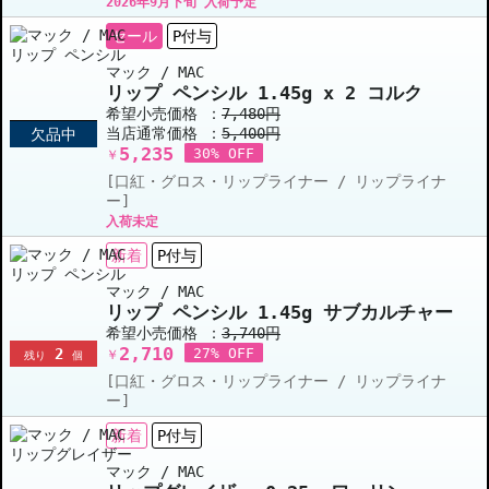
2026年9月下旬 入荷予定
セール
P付与
マック / MAC
リップ ペンシル 1.45g x 2 コルク
希望小売価格 ：
7,480円
当店通常価格 ：
5,400円
欠品中
5,235
30% OFF
￥
[口紅・グロス・リップライナー / リップライナ
ー]
入荷未定
新着
P付与
マック / MAC
リップ ペンシル 1.45g サブカルチャー
希望小売価格 ：
3,740円
2,710
2
27% OFF
￥
残り
個
[口紅・グロス・リップライナー / リップライナ
ー]
新着
P付与
マック / MAC