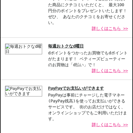
た商品にクチコミいただくと、 最大100
商品番号：
10814791
円分のポイントをプレゼントいたします！
JAN/UPC：0887167616707
ぜひ、 あなたのクチコミをお寄せくださ
い。
詳しくはこちら >>
お悩み・効果
色持ちがよい
にじみにくい
はがれにくい
毎週おトクなd曜日
dポイントをつかったお買物でもdポイント
がたまります！ ベティーズビューティー
のお買物は「d払い」で！
詳しくはこちら >>
PayPayでお支払いができます
PayPayは事前にチャージした電子マネー
(PayPay残高)を使ってお支払いができる
サービスです。 街のお店だけではなく、
オンラインショップでもご利用いただけま
す。
詳しくはこちら >>