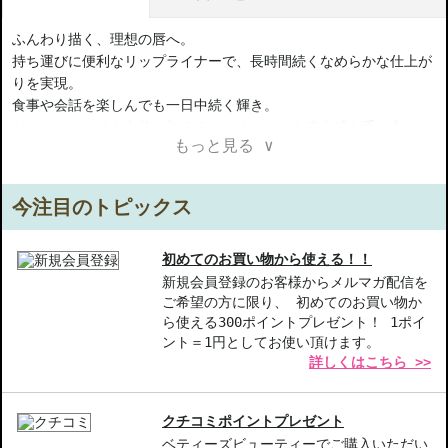
ふんわり描く、理想の唇へ。
持ち運びに便利なリップライナーで、長時間続くなめらかな仕上が
りを実現。
食事や会話を楽しんでも一日中続く輝き。
どんなシーンでも自信を与えるふっくらとした存在感を手に入れ
もっと見る ∨
て。
今注目のトピックス
【商品の特徴】
長時間キープ-24時間美しい仕上がりを持続し、食事や会話でも色
あせにくい
初めてのお買い物から使える！！
なめらかな描き心地-軽やかなテクスチャーで唇の輪郭を優しく整
新規会員登録のお客様からメルマガ配信を
ご希望の方に限り、 初めてのお買い物か
えられる
ら使える300ポイントプレゼント！ 1ポイ
色持ちアップ-リップ全体に使用すると色落ちしにくく、ふんわり
ント＝1円としてお使い頂けます。
した印象を長く保つ
詳しくはこちら >>
【こんな方へおすすめ】
一日中リップをきれいに保ちたい方
クチコミポイントプレゼント
自然な輪郭でふっくらとした印象を与えたい方
ベティーズビューティーでご購入いただい