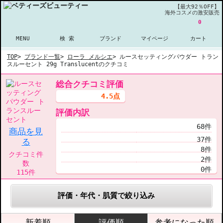
【最大92％OFF】
海外コスメの激安販売
0
MENU
検 索
ブランド
マイページ
カート
TOP
>
ブランド一覧
>
ローラ メルシエ
>
ルースセッティングパウダー トラン
スルーセント 29g Translucentのクチコミ
総合クチコミ評価
4.5点
評価内訳
68件
商品を見
37件
る
8件
クチコミ件
2件
数
0件
115件
評価・年代・肌質で絞り込み
新着順
評価順
参考になった順