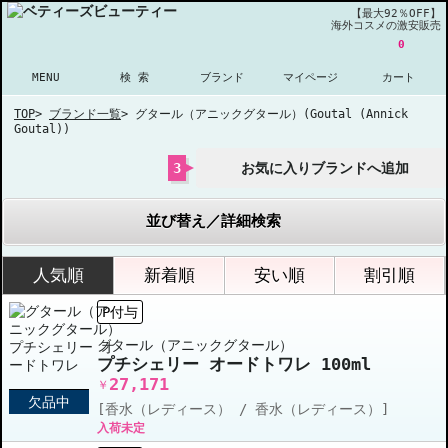
【最大92％OFF】
海外コスメの激安販売
0
MENU
検 索
ブランド
マイページ
カート
TOP
>
ブランド一覧
>
グタール（アニックグタール）(Goutal (Annick
Goutal))
3
お気に入りブランドへ追加
並び替え／詳細検索
人気順
新着順
安い順
割引順
P付与
グタール（アニックグタール）
プチシェリー オードトワレ 100ml
27,171
￥
欠品中
[香水（レディース） / 香水（レディース）]
入荷未定