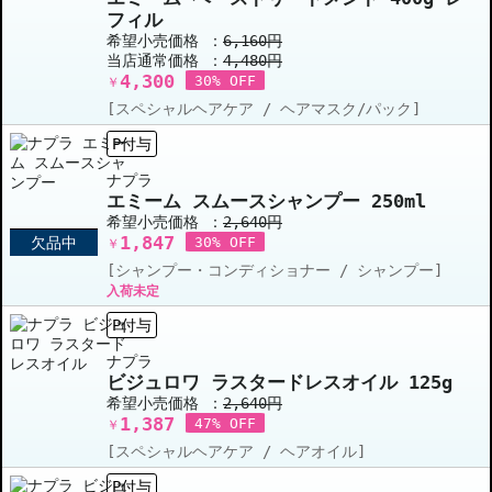
フィル
希望小売価格 ：
6,160円
当店通常価格 ：
4,480円
4,300
30% OFF
￥
[スペシャルヘアケア / ヘアマスク/パック]
P付与
ナプラ
エミーム スムースシャンプー 250ml
希望小売価格 ：
2,640円
1,847
欠品中
30% OFF
￥
[シャンプー・コンディショナー / シャンプー]
入荷未定
P付与
ナプラ
ビジュロワ ラスタードレスオイル 125g
希望小売価格 ：
2,640円
1,387
47% OFF
￥
[スペシャルヘアケア / ヘアオイル]
P付与