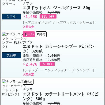
ナプラ
エヌドットオム ジェルグリース 80g
希望小売価格 ：
1,650円
1,450
欠品中
12% OFF
￥
[ヘアスタイリング / ヘアワックス・クリーム]
入荷未定
セール
P付与
ナプラ
エヌドット カラーシャンプー Pi(ピン
ク) 320ml
欠品中
希望小売価格 ：
2,640円
当店通常価格 ：
2,580円
2,476
6% OFF
￥
[シャンプー・コンディショナー / シャンプー]
入荷未定
P付与
ナプラ
エヌドット カラートリートメント Pi(ピ
ンク) 300g
希望小売価格 ：
2,640円