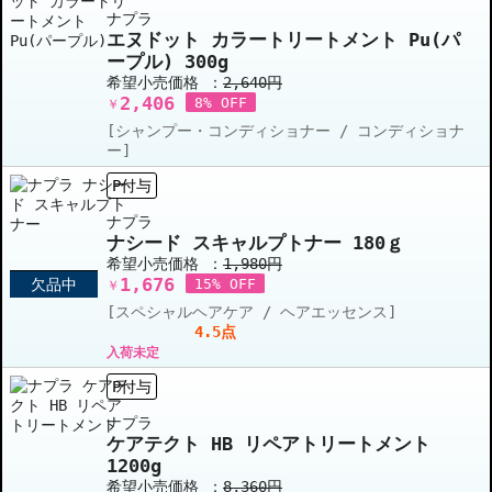
ナプラ
エヌドット カラートリートメント Pu(パ
ープル) 300g
希望小売価格 ：
2,640円
2,406
8% OFF
￥
[シャンプー・コンディショナー / コンディショナ
ー]
P付与
ナプラ
ナシード スキャルプトナー 180ｇ
希望小売価格 ：
1,980円
1,676
欠品中
15% OFF
￥
[スペシャルヘアケア / ヘアエッセンス]
4.5点
入荷未定
P付与
ナプラ
ケアテクト HB リペアトリートメント
1200g
希望小売価格 ：
8,360円