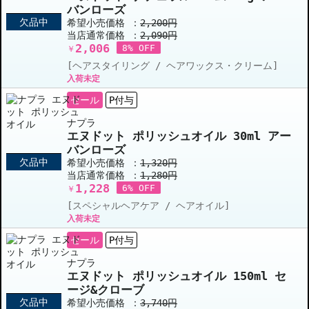
バンローズ
欠品中
希望小売価格 ：
2,200円
当店通常価格 ：
2,090円
2,006
8% OFF
￥
[ヘアスタイリング / ヘアワックス・クリーム]
入荷未定
セール
P付与
ナプラ
エヌドット ポリッシュオイル 30ml アー
バンローズ
欠品中
希望小売価格 ：
1,320円
当店通常価格 ：
1,280円
1,228
6% OFF
￥
[スペシャルヘアケア / ヘアオイル]
入荷未定
セール
P付与
ナプラ
エヌドット ポリッシュオイル 150ml セ
ージ&クローブ
欠品中
希望小売価格 ：
3,740円