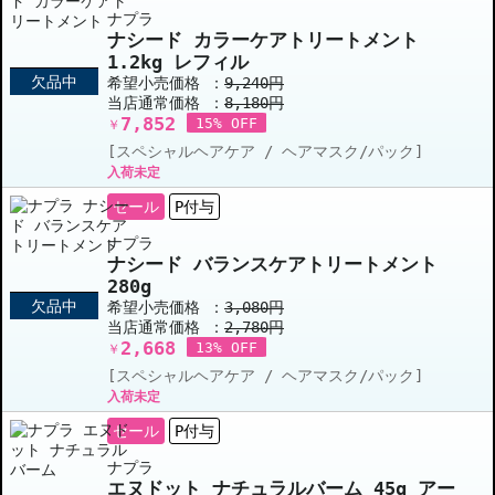
ナプラ
ナシード カラーケアトリートメント
1.2kg レフィル
欠品中
希望小売価格 ：
9,240円
当店通常価格 ：
8,180円
7,852
15% OFF
￥
[スペシャルヘアケア / ヘアマスク/パック]
入荷未定
セール
P付与
ナプラ
ナシード バランスケアトリートメント
280g
欠品中
希望小売価格 ：
3,080円
当店通常価格 ：
2,780円
2,668
13% OFF
￥
[スペシャルヘアケア / ヘアマスク/パック]
入荷未定
セール
P付与
ナプラ
エヌドット ナチュラルバーム 45g アー