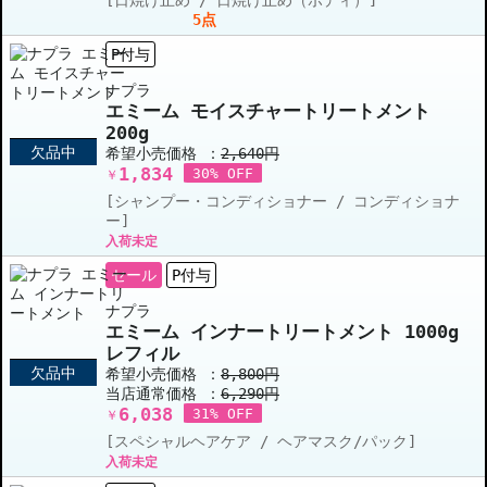
5点
P付与
ナプラ
エミーム モイスチャートリートメント
200g
欠品中
希望小売価格 ：
2,640円
1,834
30% OFF
￥
[シャンプー・コンディショナー / コンディショナ
ー]
入荷未定
セール
P付与
ナプラ
エミーム インナートリートメント 1000g
レフィル
欠品中
希望小売価格 ：
8,800円
当店通常価格 ：
6,290円
6,038
31% OFF
￥
[スペシャルヘアケア / ヘアマスク/パック]
入荷未定