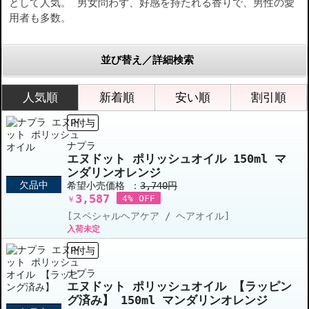
として人気。 男女問わず、好感を持たれる香りで、男性の愛
用者も多数。
並び替え／詳細検索
人気順
新着順
安い順
割引順
P付与
ナプラ
エヌドット ポリッシュオイル 150ml マ
ンダリンオレンジ
欠品中
希望小売価格 ：
3,740円
3,587
4% OFF
￥
[スペシャルヘアケア / ヘアオイル]
入荷未定
P付与
ナプラ
エヌドット ポリッシュオイル 【ラッピン
グ済み】 150ml マンダリンオレンジ