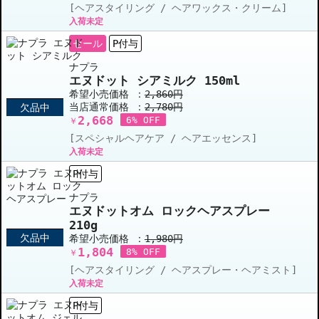
[ヘアスタイリング / ヘアワックス・クリーム]
入荷未定
セール
P付与
ナプラ
エヌドット シアミルク 150ml
希望小売価格 ：
2,860円
当店通常価格 ：
2,780円
欠品中
2,668
6% OFF
￥
[スペシャルヘアケア / ヘアエッセンス]
入荷未定
P付与
ナプラ
エヌドットオム ロックヘアスプレー
210g
欠品中
希望小売価格 ：
1,980円
1,804
8% OFF
￥
[ヘアスタイリング / ヘアスプレー・ヘアミスト]
入荷未定
P付与