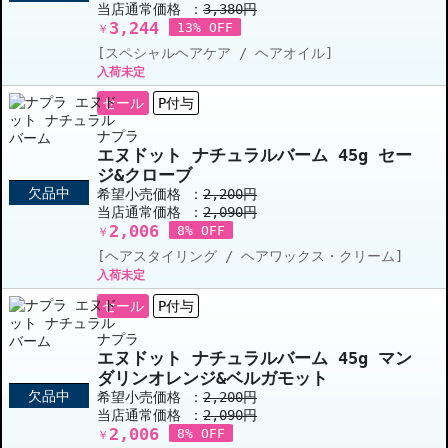
当店通常価格 ：
3,380円
3,244
13% OFF
￥
[スペシャルヘアケア / ヘアオイル]
入荷未定
セール
P付与
ナプラ
エヌドット ナチュラルバーム 45g セー
ジ&クローブ
欠品中
希望小売価格 ：
2,200円
当店通常価格 ：
2,090円
2,006
8% OFF
￥
[ヘアスタイリング / ヘアワックス・クリーム]
入荷未定
セール
P付与
ナプラ
エヌドット ナチュラルバーム 45g マン
ダリンオレンジ&ベルガモット
欠品中
希望小売価格 ：
2,200円
当店通常価格 ：
2,090円
2,006
8% OFF
￥