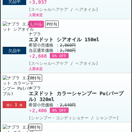
欠品中
3,937
￥
[スペシャルヘアケア / ヘアオイル]
入荷未定
セール
P付与
ナプラ
エヌドット シアオイル 150ml
希望小売価格 ：
2,860円
当店通常価格 ：
2,780円
欠品中
2,668
6% OFF
￥
[スペシャルヘアケア / ヘアオイル]
入荷未定
P付与
ナプラ
エヌドット カラーシャンプー Pu(パープ
ル) 320ml
1
希望小売価格 ：
2,640円
残り
個
2,406
8% OFF
￥
[シャンプー・コンディショナー / シャンプー]
P付与