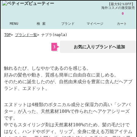
【最大92％OFF】
海外コスメの激安販売
0
MENU
検 索
ブランド
マイページ
カート
TOP
>
ブランド一覧
>
ナプラ(napla)
3
お気に入りブランドへ追加
触れるたび、しなやかであるのを感じる。
好みの髪色や動き、質感も簡単に自由自在に楽しめる。
そのために誕生したのが、自然由来成分を豊富に含んだヘアブ
ランド、エヌドット。
エヌドットは4種類のボタニカル成分と保湿力の高い「シアバ
ター」が入った、天然素材100%で作られたヘアケアシリーズ
です。
中でもスタイリング剤は天然素材100%のため、髪の毛だけで
はなく、ハンドやボディ、リップ、全身に使える万能アイテム