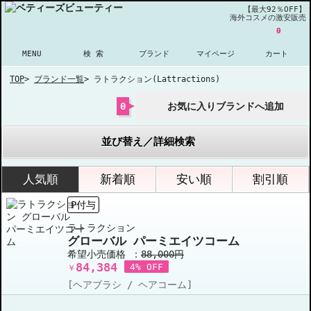
【最大92％OFF】
海外コスメの激安販売
0
MENU
検 索
ブランド
マイページ
カート
TOP
>
ブランド一覧
>
ラトラクション(Lattractions)
0
お気に入りブランドへ追加
並び替え／詳細検索
人気順
新着順
安い順
割引順
P付与
ラトラクション
グローバル パーミエイツコーム
希望小売価格 ：
88,000円
84,384
4% OFF
￥
[ヘアブラシ / ヘアコーム]