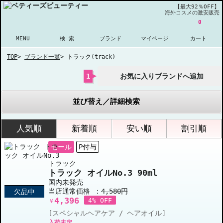
【最大92％OFF】
海外コスメの激安販売
0
MENU
検 索
ブランド
マイページ
カート
TOP
>
ブランド一覧
>
トラック(track)
1
お気に入りブランドへ追加
並び替え／詳細検索
人気順
新着順
安い順
割引順
セール
P付与
トラック
トラック オイルNo.3 90ml
国内未発売
当店通常価格 ：
4,580円
欠品中
4,396
4% OFF
￥
[スペシャルヘアケア / ヘアオイル]
入荷未定