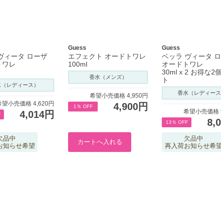
Guess
Guess
ヴィータ ローザ
エフェクト オードトワレ
ベッラ ヴィータ 
トワレ
100ml
オードトワレ
30ml x 2 お得な
香水（メンズ）
ト
水（レディース）
香水（レディース
希望小売価格 4,950円
希望小売価格 4,620円
4,900円
1％ OFF
希望小売価格 9
4,014円
F
8,
13％ OFF
欠品中
欠品中
お知らせ希望
再入荷お知らせ希