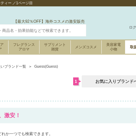
ーティー ／1ページ目
【最大92％OFF】海外コスメの激安販売
ロ
ケア
フレグランス
サプリメント
美容家電
メンズコスメ
取
ア
アロマ
雑貨
小物
扱いブランド一覧
Guess(Guess)
1
お気に入りブランド
FF、激安！
どれか一つでも検索できます。