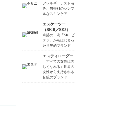
アレルギーテスト済
み、無香料のシンプ
ルなスキンケア
エスケーツー
（SK-II／SK2）
奇跡の一滴「SK-IIピ
テラ」からはじまっ
た世界的ブランド
エスティローダー
「すべての女性は美
しくなれる」世界の
女性から支持される
伝統のブランド！