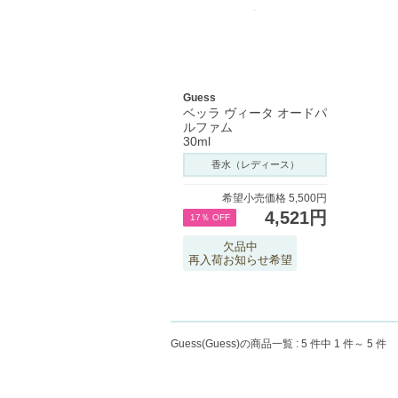
Guess
ベッラ ヴィータ オードパ
ルファム
30ml
香水（レディース）
希望小売価格 5,500円
4,521円
17％ OFF
欠品中
再入荷お知らせ希望
Guess(Guess)
の商品一覧 :
5 件中 1 件～ 5 件