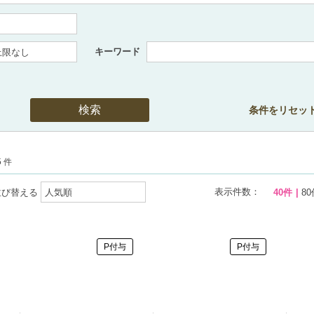
キーワード
条件をリセッ
5 件
表示件数：
並び替える
40件
80
P付与
P付与