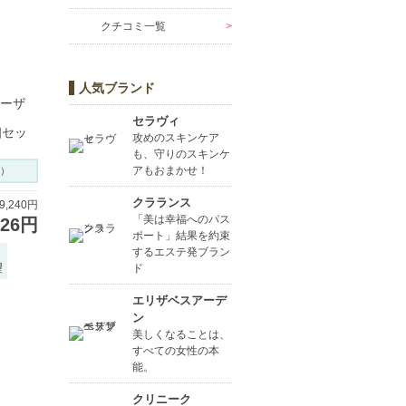
クチコミ一覧
人気ブランド
ローザ
セラヴィ
2個セッ
攻めのスキンケア
も、守りのスキンケ
アもおまかせ！
）
クラランス
,240円
「美は幸福へのパス
026円
ポート」結果を約束
するエステ発ブラン
望
ド
エリザベスアーデ
ン
美しくなることは、
すべての女性の本
能。
クリニーク