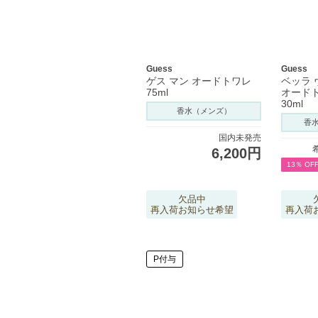
Guess
Guess
ゲス マン オードトワレ
ベッラ 
75ml
オード
30ml
香水（メンズ）
香
国内未発売
6,200円
13％ OF
欠品中
再入荷お知らせ希望
再入荷
P付与