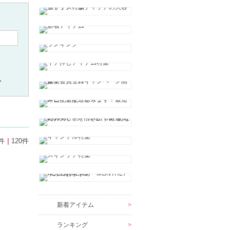
ト
件
120件
新着アイテム
ランキング