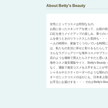
About Betty's Beauty
女性にとってコスメは特別なもの。
お肌に合ったスキンケアを使って、お肌の状
口紅を使うメイクアップの楽しみ、香りのい
ムを使うときのリラックスした気持ち・・・
一人の時間や、家族でくつろいでいる時間に
は、私たちの生活に幸せと彩りをもたらして
そんなラグジュアリーな海外コスメやブラン
店のような価格で買えたらステキだと思いま
海外コスメ激安通販サイト、Betty's Be
なく、通販で激安コスメを入手することが可
シャネルやエスティローダーのような憧れの
オーガニックコスメのほかにも、日本未上陸
お手元にお届けする・・・ それがBetty's 