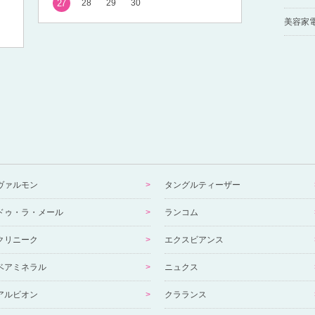
27
28
29
30
美容家
ヴァルモン
タングルティーザー
ドゥ・ラ・メール
ランコム
クリニーク
エクスビアンス
ベアミネラル
ニュクス
アルビオン
クラランス