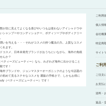
ご利用
個人情
態が目に見えてよくなる喜びやいつもは使わないアイシャドウや
いシャンプーやコンディショナー、ボディソープやボディクリー
会社概
。
潤いを与える・・・それがコスメの持つ魔法の力。上質なコスメ
特定商
くれます。
ドコスメ、日本未発売ブランドがおうちにいながら、海外の免税
サイト
せんか？
auty（ベティーズビューティー）なら、わざわざ海外に出かけること
ご利
能です！
海外ブランドや、ジョンマスターオーガニックのような今話題の
ご注文
の初めて見るステキなコスメを 通販の手軽さで、しかもお得に
Beauty（ベティーズビューティー）です！
お支払
送料・
返品・