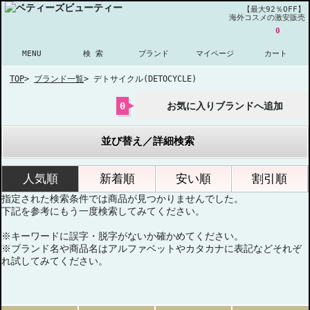
【最大92％OFF】
海外コスメの激安販売
0
MENU
検 索
ブランド
マイページ
カート
TOP
>
ブランド一覧
>
デトサイクル(DETOCYCLE)
0
お気に入りブランドへ追加
並び替え／詳細検索
人気順
新着順
安い順
割引順
指定された検索条件では商品が見つかりませんでした。
下記を参考にもう一度検索してみてください。
※キーワードに誤字・脱字がないか確かめてください。
※ブランド名や商品名はアルファベットやカタカナに表記などそれぞ
れ試してみてください。