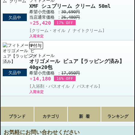
フィトメール
XMF シュプリーム クリーム 50ml
希望小売価格 ：
30,690円
当店通常価格 ：
26,480円
欠品中
25,420
17% OFF
￥
[クリーム・オイル / ナイトクリーム]
入荷未定
P付与
フィトメール
オリゴメール ピュア【ラッピング済み】
40g×20包
欠品中
希望小売価格 ：
17,050円
14,180
16% OFF
￥
[入浴剤・バスオイル / バスオイル]
入荷未定
ブランド
カテゴリ
新 着
ランキング
お気軽にお問い合わせください