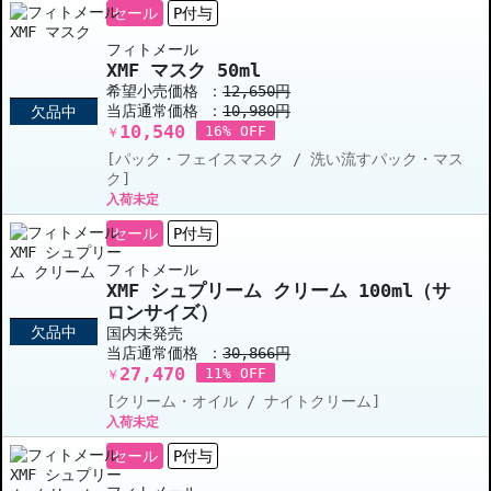
セール
P付与
フィトメール
XMF マスク 50ml
希望小売価格 ：
12,650円
当店通常価格 ：
10,980円
欠品中
10,540
16% OFF
￥
[パック・フェイスマスク / 洗い流すパック・マス
ク]
入荷未定
セール
P付与
フィトメール
XMF シュプリーム クリーム 100ml（サ
ロンサイズ）
欠品中
国内未発売
当店通常価格 ：
30,866円
27,470
11% OFF
￥
[クリーム・オイル / ナイトクリーム]
入荷未定
セール
P付与