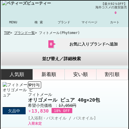
【最大92％OFF】
海外コスメの激安販売
0
MENU
検 索
ブランド
マイページ
カート
TOP
>
ブランド一覧
>
フィトメール(Phytomer)
0
お気に入りブランドへ追加
並び替え／詳細検索
人気順
新着順
安い順
割引順
P付与
フィトメール
オリゴメール ピュア 40g×20包
希望小売価格 ：
17,050円
13,830
欠品中
18% OFF
￥
[入浴剤・バスオイル / バスオイル]
入荷未定