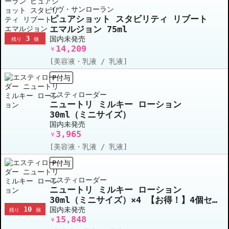
イヴ・サンローラン
ピュアショット スタビリティ リブート
エマルジョン 75ml
3
国内未発売
残り
個
14,209
￥
[美容液・乳液 / 乳液]
P付与
エスティローダー
ニュートリ ミルキー ローション
30ml（ミニサイズ）
国内未発売
3,965
￥
[美容液・乳液 / 乳液]
P付与
エスティローダー
ニュートリ ミルキー ローション
30ml（ミニサイズ）×4 【お得！】4個セ
10
ット
国内未発売
残り
個
15,848
￥