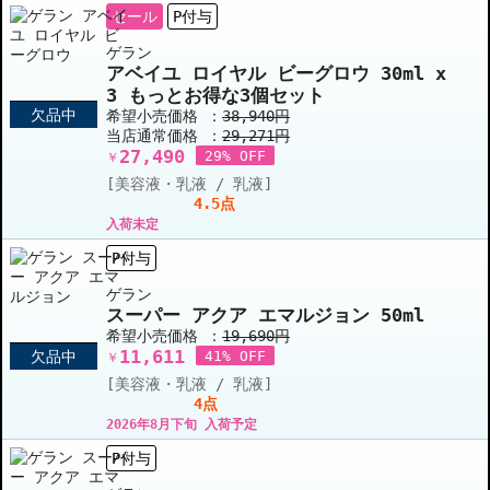
セール
P付与
ゲラン
アベイユ ロイヤル ビーグロウ 30ml x
3 もっとお得な3個セット
欠品中
希望小売価格 ：
38,940円
当店通常価格 ：
29,271円
27,490
29% OFF
￥
[美容液・乳液 / 乳液]
4.5点
入荷未定
P付与
ゲラン
スーパー アクア エマルジョン 50ml
希望小売価格 ：
19,690円
11,611
欠品中
41% OFF
￥
[美容液・乳液 / 乳液]
4点
2026年8月下旬 入荷予定
P付与