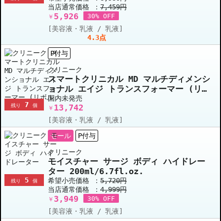
当店通常価格 ：
7,459円
な2個セット
5,926
30% OFF
￥
[美容液・乳液 / 乳液]
4.3点
P付与
クリニーク
スマートクリニカル MD マルチディメンシ
ョナル エイジ トランスフォーマー (リボ
ルマイズ) 50ml
国内未発売
7
残り
個
13,742
￥
[美容液・乳液 / 乳液]
セール
P付与
クリニーク
モイスチャー サージ ボディ ハイドレー
ター 200ml/6.7fl.oz.
5
希望小売価格 ：
5,720円
残り
個
当店通常価格 ：
4,999円
3,949
30% OFF
￥
[美容液・乳液 / 乳液]