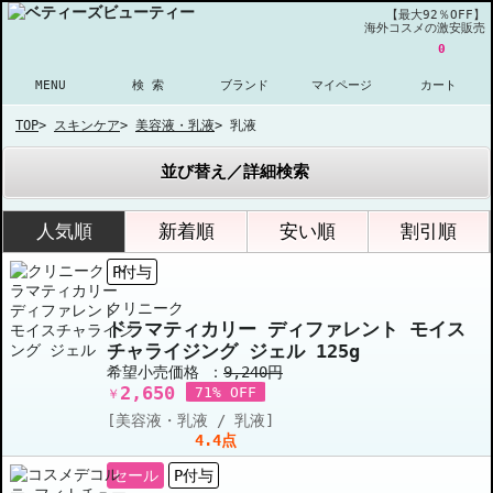
【最大92％OFF】
海外コスメの激安販売
0
MENU
検 索
ブランド
マイページ
カート
TOP
>
スキンケア
>
美容液・乳液
>
乳液
並び替え／詳細検索
人気順
新着順
安い順
割引順
P付与
クリニーク
ドラマティカリー ディファレント モイス
チャライジング ジェル 125g
希望小売価格 ：
9,240円
2,650
71% OFF
￥
[美容液・乳液 / 乳液]
4.4点
セール
P付与