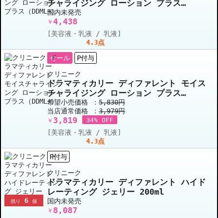
チャライジング ローション プラス
（DDML+） 75ml/2.5fl.oz.
国内未発売
4,438
￥
[美容液・乳液 / 乳液]
4.3点
セール
P付与
クリニーク
ドラマティカリー ディファレント モイス
チャライジング ローション プラス
（DDML+） 50ml/1.7fl.oz.
希望小売価格 ：
5,830円
当店通常価格 ：
3,979円
3,819
34% OFF
￥
[美容液・乳液 / 乳液]
4.3点
P付与
クリニーク
ドラマティカリー ディファレント ハイド
レーティング ジェリー 200ml
6
国内未発売
残り
個
8,087
￥