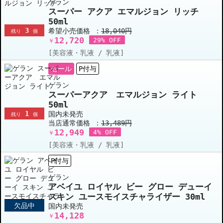
ゲラン
スーパー アクア エマルジョン リッチ
50ml
3
希望小売価格 ：
18,040円
残り
個
12,720
29% OFF
￥
[美容液・乳液 / 乳液]
セール
P付与
ゲラン
スーパーアクア エマルジョン ライト
50ml
1
国内未発売
残り
個
当店通常価格 ：
13,489円
12,949
4% OFF
￥
[美容液・乳液 / 乳液]
P付与
ゲラン
アベイユ ロイヤル ビー グロー デューイ
スキン ユースモイスチャライザー 30ml
欠品中
国内未発売
14,128
￥