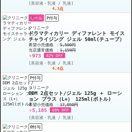
[美容液・乳液 / 乳液]
4.3点
セール
P付与
クリニーク
ドラマティカリー ディファレント モイス
チャライジング ジェル 50ml(チューブ）
希望小売価格 ：
5,500円
当店通常価格 ：
1,159円
973
82% OFF
￥
[美容液・乳液 / 乳液]
4.4点
P付与
クリニーク
DDM 2点セット/ジェル 125g ＋ ローシ
ョン プラス（L+） 125ml(ボトル)
希望小売価格 ：
17,050円
5,185
69% OFF
￥
[美容液・乳液 / 乳液]
P付与