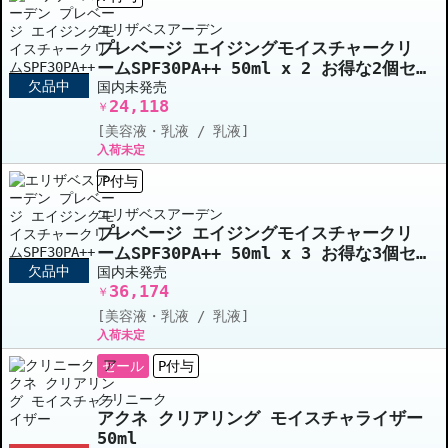
エリザベスアーデン
プレベージ エイジングモイスチャークリ
ームSPF30PA++ 50ml x 2 お得な2個セ
欠品中
ット
国内未発売
24,118
￥
[美容液・乳液 / 乳液]
入荷未定
P付与
エリザベスアーデン
プレベージ エイジングモイスチャークリ
ームSPF30PA++ 50ml x 3 お得な3個セ
欠品中
ット
国内未発売
36,174
￥
[美容液・乳液 / 乳液]
入荷未定
セール
P付与
クリニーク
アクネ クリアリング モイスチャライザー
50ml