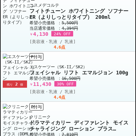
コスメデコルテ
フィトチューン ホワイトニング ソフナー
ER（よりしっとりタイプ） 200ml
希望小売価格 ：
5,500円
当店通常価格 ：
4,394円
4,130
24% OFF
￥
[美容液・乳液 / 乳液]
4.6点
P付与
エスケーツー（SK-II／SK2）
フェイシャル リフト エマルジョン 100g
希望小売価格 ：
16,500円
11,430
2
30% OFF
￥
残り
個
[美容液・乳液 / 乳液]
4.4点
P付与
クリニーク
ドラマティカリー ディファレント モイス
チャライジング ローション プラス
（DDML+） 125ml
希望小売価格 ：
7,810円