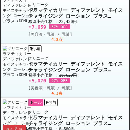
クリニーク
ドラマティカリー ディファレント モイス
チャライジング ローション プラス
（DDML+） 125ml x 3 【日本製】
希望小売価格 ：
23,430円
7,659
67% OFF
￥
[美容液・乳液 / 乳液]
4.3点
P付与
クリニーク
ドラマティカリー ディファレント モイス
チャライジング ローション プラス
（DDML+） 125ml(ボトル) x 2 お得な2
希望小売価格 ：
15,620円
5,070
個セット
67% OFF
￥
[美容液・乳液 / 乳液]
4.3点
セール
P付与
クリニーク
ドラマティカリー ディファレント モイス
チャライジング ローション プラス
2
（DDML+） 50ml(チューブ） x 2 お得
希望小売価格 ：
8,580円
残り
個