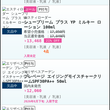
[美容液・乳液 / 乳液]
セール
P付与
エスティローダー
シュープリーム プラス YP ミルキー ロ
ーション 100ml
欠品中
希望小売価格 ：
17,050円
当店通常価格 ：
17,049円
13,468
21% OFF
￥
[美容液・乳液 / 乳液]
4点
入荷未定
P付与
エリザベスアーデン
プレベージ エイジングモイスチャークリ
ームSPF30PA++ 50ml
欠品中
国内未発売
12,060
￥
[美容液・乳液 / 乳液]
2026年8月下旬 入荷予定
P付与