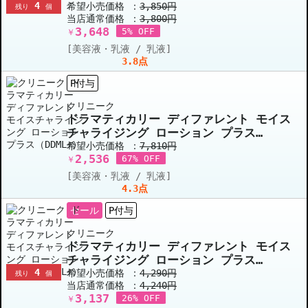
4
希望小売価格 ：
3,850円
残り
個
当店通常価格 ：
3,800円
3,648
5% OFF
￥
[美容液・乳液 / 乳液]
3.8点
P付与
クリニーク
ドラマティカリー ディファレント モイス
チャライジング ローション プラス
（DDML+） 125ml(ボトル)
希望小売価格 ：
7,810円
2,536
67% OFF
￥
[美容液・乳液 / 乳液]
4.3点
セール
P付与
クリニーク
ドラマティカリー ディファレント モイス
チャライジング ローション プラス
4
（DDML+） 50ml(チューブ）
希望小売価格 ：
4,290円
残り
個
当店通常価格 ：
4,240円
3,137
26% OFF
￥