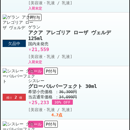
[美容液・乳液 / 乳液]
入荷未定
P付与
ゲラン
アクア アレゴリア ローザ ヴェルデ
125ml
欠品中
国内未発売
21,559
￥
[美容液・乳液 / 乳液]
入荷未定
セール
P付与
シスレー
グローバルパーフェクト 30ml
希望小売価格 ：
36,300円
当店通常価格 ：
34,099円
2
残り
個
25,233
30% OFF
￥
[美容液・乳液 / 乳液]
4.7点
セール
P付与