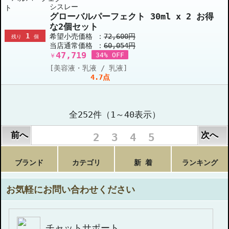
シスレー
グローバルパーフェクト 30ml x 2 お得
な2個セット
1
希望小売価格 ：
72,600円
残り
個
当店通常価格 ：
60,054円
47,719
34% OFF
￥
[美容液・乳液 / 乳液]
4.7点
全252件（1～40表示）
前へ
次へ
1
2
3
4
5
ブランド
カテゴリ
新 着
ランキング
お気軽にお問い合わせください
チャットサポート