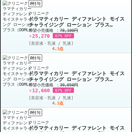
P付与
クリニーク
ドラマティカリー ディファレント モイス
チャライジング ローション プラス
（DDML+） 125ml x 10 ボトル 10個セ
希望小売価格 ：
78,100円
25,270
ット
67% OFF
￥
[美容液・乳液 / 乳液]
4.3点
P付与
クリニーク
ドラマティカリー ディファレント モイス
チャライジング ローション プラス
（DDML+） 125ml x 5 ボトル 5個セッ
希望小売価格 ：
39,050円
12,660
ト
67% OFF
￥
[美容液・乳液 / 乳液]
4.3点
P付与
クリニーク
ドラマティカリー ディファレント モイス