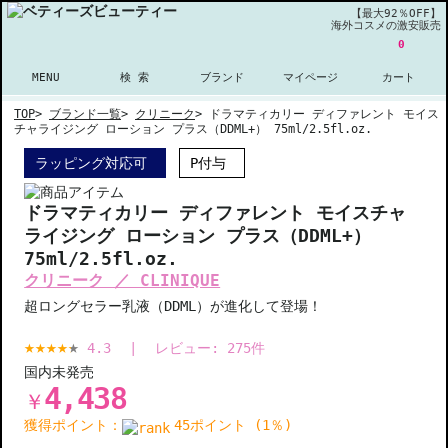
【最大92％OFF】
海外コスメの激安販売
0
MENU
検 索
ブランド
マイページ
カート
TOP
>
ブランド一覧
>
クリニーク
>
ドラマティカリー ディファレント モイス
チャライジング ローション プラス（DDML+） 75ml/2.5fl.oz.
ラッピング対応可
P付与
ドラマティカリー ディファレント モイスチャ
ライジング ローション プラス（DDML+）
75ml/2.5fl.oz.
クリニーク ／ CLINIQUE
超ロングセラー乳液（DDML）が進化して登場！
4.3
|
レビュー:
275
件
国内未発売
4,438
￥
獲得ポイント：
45ポイント (1％)