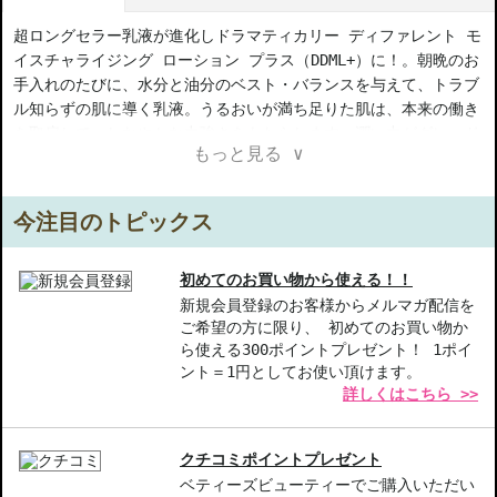
超ロングセラー乳液が進化しドラマティカリー ディファレント モ
イスチャライジング ローション プラス（DDML+）に！。朝晩のお
手入れのたびに、水分と油分のベスト・バランスを与えて、トラブ
ル知らずの肌に導く乳液。うるおいが満ち足りた肌は、本来の働き
を取戻して、しなやかな力強さをもたらします。潤い力がグレード
もっと見る ∨
アップしました。
【ギフト好適品】
今注目のトピックス
【商品の特徴】
潤い力の進化-肌に必要な水分と油分を最適に供給し、潤いをしっ
初めてのお買い物から使える！！
かりキープ。
新規会員登録のお客様からメルマガ配信を
ご希望の方に限り、 初めてのお買い物か
トラブルに強い-肌を柔らかく整え、トラブルの起こりにくい健康
ら使える300ポイントプレゼント！ 1ポイ
的な状態をサポート。
ント＝1円としてお使い頂けます。
使いやすさ抜群-毎日のお手入れに簡単に取り入れられるなめらか
詳しくはこちら >>
なテクスチャー。
【こんな方へおすすめ】
クチコミポイントプレゼント
乾燥肌やトラブルが気になる方
ベティーズビューティーでご購入いただい