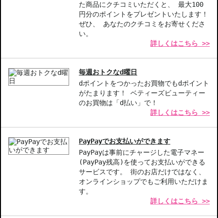
肌のうるおいをサポートしたい方
た商品にクチコミいただくと、 最大100
円分のポイントをプレゼントいたします！
商品番号：
11215990
ぜひ、 あなたのクチコミをお寄せくださ
JAN/UPC：0192333242797
い。
詳しくはこちら >>
お悩み・効果
うるおい
角質ケア
毎週おトクなd曜日
dポイントをつかったお買物でもdポイント
中文的商品説明在這裡（中国語の商品説明）
がたまります！ ベティーズビューティー
のお買物は「d払い」で！
Product description in English is here（英語説明）
詳しくはこちら >>
PayPayでお支払いができます
PayPayは事前にチャージした電子マネー
(PayPay残高)を使ってお支払いができる
サービスです。 街のお店だけではなく、
オンラインショップでもご利用いただけま
す。
詳しくはこちら >>