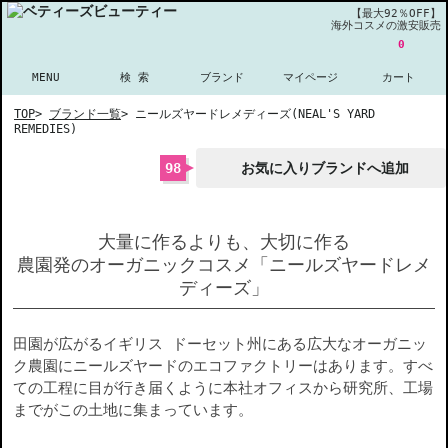
【最大92％OFF】
海外コスメの激安販売
0
MENU
検 索
ブランド
マイページ
カート
TOP
>
ブランド一覧
>
ニールズヤードレメディーズ(NEAL'S YARD
REMEDIES)
98
お気に入りブランドへ追加
大量に作るよりも、大切に作る
農園発のオーガニックコスメ「ニールズヤードレメ
ディーズ」
田園が広がるイギリス ドーセット州にある広大なオーガニッ
ク農園にニールズヤードのエコファクトリーはあります。すべ
ての工程に目が行き届くように本社オフィスから研究所、工場
までがこの土地に集まっています。