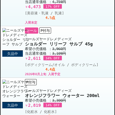
当店通常価格 ：
4,759円
4,473
17% OFF
￥
[美容液・乳液 / 乳液]
4.5点
入荷未定
セール
P付与
ニールズヤードレメディーズ
ショルダー リリーフ サルブ 45g
希望小売価格 ：
3,960円
当店通常価格 ：
3,109円
欠品中
2,611
34% OFF
￥
[ボディクリーム/オイル / ボディクリーム]
4.4点
2026年8月上旬 入荷予定
P付与
ニールズヤードレメディーズ
オレンジフラワー ウォーター 200ml
希望小売価格 ：
3,300円
2,819
欠品中
14% OFF
￥
[化粧水 / 化粧水]