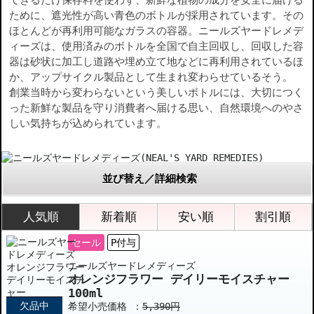
できるだけ保存料を使わず、新鮮な植物の成分を安全に届ける
ために、遮光性が高い青色のボトルが採用されています。その
ほとんどが再利用可能なガラスの容器。ニールズヤードレメデ
ィーズは、使用済みのボトルを全国で自主回収し、回収した容
器は砂状に加工し道路や埋め立て地などに再利用されているほ
か、アップサイクル製品として生まれ変わらせているそう。
創業当時から変わらないという美しいボトルには、大切につく
った新鮮な製品を守り消費者へ届ける思い、自然環境へのやさ
しい気持ちが込められています。
並び替え／詳細検索
人気順
新着順
安い順
割引順
セール
P付与
ニールズヤードレメディーズ
オレンジフラワー デイリーモイスチャー
100ml
欠品中
希望小売価格 ：
5,390円