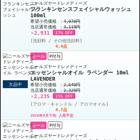
ニールズヤードレメディーズ
フランキンセンスフェイシャルウォッシュ
100ml
希望小売価格 ：
4,070円
当店通常価格 ：
3,119円
2,931
27% OFF
￥
[洗顔料 / その他洗顔料]
4.4点
セール
P付与
ニールズヤードレメディーズ
エッセンシャルオイル ラベンダー 10ml
LAVENDER
欠品中
希望小売価格 ：
2,640円
当店通常価格 ：
2,329円
2,235
15% OFF
￥
[アロマ・キャンドル / アロマオイル]
4.7点
2026年9月下旬 入荷予定
セール
P付与
ニールズヤードレメディーズ