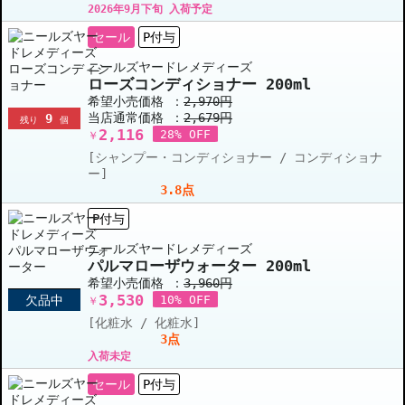
2026年9月下旬 入荷予定
セール
P付与
ニールズヤードレメディーズ
ローズコンディショナー 200ml
希望小売価格 ：
2,970円
当店通常価格 ：
2,679円
9
残り
個
2,116
28% OFF
￥
[シャンプー・コンディショナー / コンディショナ
ー]
3.8点
P付与
ニールズヤードレメディーズ
パルマローザウォーター 200ml
希望小売価格 ：
3,960円
3,530
欠品中
10% OFF
￥
[化粧水 / 化粧水]
3点
入荷未定
セール
P付与