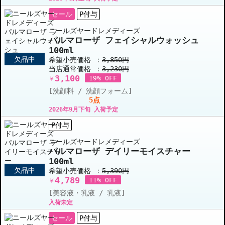
セール
P付与
ニールズヤードレメディーズ
パルマローザ フェイシャルウォッシュ
100ml
欠品中
希望小売価格 ：
3,850円
当店通常価格 ：
3,230円
3,100
19% OFF
￥
[洗顔料 / 洗顔フォーム]
5点
2026年9月下旬 入荷予定
P付与
ニールズヤードレメディーズ
パルマローザ デイリーモイスチャー
100ml
欠品中
希望小売価格 ：
5,390円
4,789
11% OFF
￥
[美容液・乳液 / 乳液]
入荷未定
セール
P付与