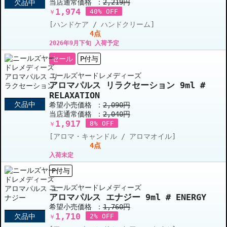
当店通常価格 ：
2,219円
欠品中
1,974
40% OFF
￥
[ハンドケア / ハンドクリーム]
4点
2026年9月下旬 入荷予定
セール
P付与
ニールズヤードレメディーズ
アロマパルス リラクセーション 9ml #
RELAXATION
欠品中
希望小売価格 ：
2,090円
当店通常価格 ：
2,040円
1,917
8% OFF
￥
[アロマ・キャンドル / アロマオイル]
4点
入荷未定
P付与
ニールズヤードレメディーズ
アロマパルス エナジー 9ml # ENERGY
希望小売価格 ：
1,760円
1,710
欠品中
2% OFF
￥