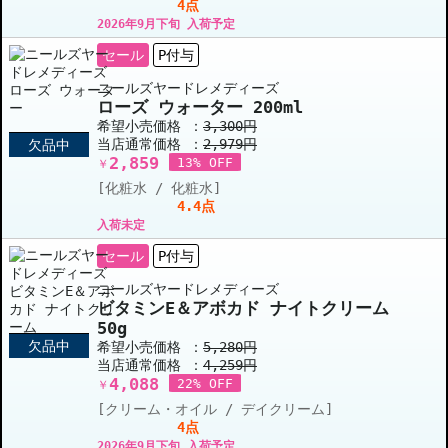
4点
2026年9月下旬 入荷予定
セール
P付与
ニールズヤードレメディーズ
ローズ ウォーター 200ml
希望小売価格 ：
3,300円
当店通常価格 ：
2,979円
欠品中
2,859
13% OFF
￥
[化粧水 / 化粧水]
4.4点
入荷未定
セール
P付与
ニールズヤードレメディーズ
ビタミンE＆アボカド ナイトクリーム
50g
欠品中
希望小売価格 ：
5,280円
当店通常価格 ：
4,259円
4,088
22% OFF
￥
[クリーム・オイル / デイクリーム]
4点
2026年9月下旬 入荷予定