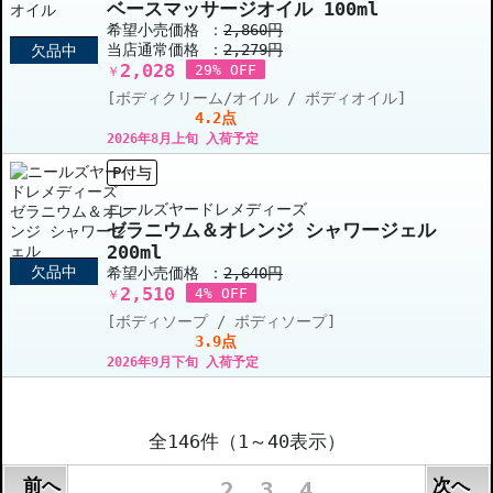
ベースマッサージオイル 100ml
希望小売価格 ：
2,860円
当店通常価格 ：
2,279円
欠品中
2,028
29% OFF
￥
[ボディクリーム/オイル / ボディオイル]
4.2点
2026年8月上旬 入荷予定
P付与
ニールズヤードレメディーズ
ゼラニウム＆オレンジ シャワージェル
200ml
欠品中
希望小売価格 ：
2,640円
2,510
4% OFF
￥
[ボディソープ / ボディソープ]
3.9点
2026年9月下旬 入荷予定
全146件（1～40表示）
前へ
次へ
1
2
3
4