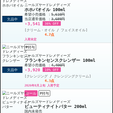
ニールズヤードレメディーズ
ホホバオイル 100ml
希望小売価格 ：
5,610円
当店通常価格 ：
3,689円
欠品中
3,541
36% OFF
￥
[クリーム・オイル / フェイスオイル]
4.7点
入荷未定
P付与
ニールズヤードレメディーズ
フランキンセンスクレンザー 100ml
希望小売価格 ：
4,400円
3,920
欠品中
10% OFF
￥
[クレンジング / クレンジングクリーム]
4.3点
2026年8月上旬 入荷予定
セール
P付与
ニールズヤードレメディーズ
ビューティナイトバター 200ml
国内未発売