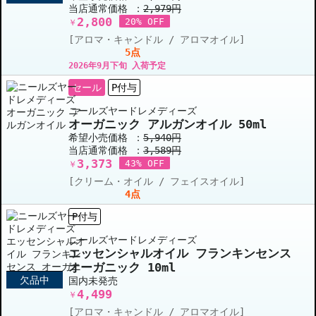
当店通常価格 ：
2,979円
2,800
20% OFF
￥
[アロマ・キャンドル / アロマオイル]
5点
2026年9月下旬 入荷予定
セール
P付与
ニールズヤードレメディーズ
オーガニック アルガンオイル 50ml
希望小売価格 ：
5,940円
当店通常価格 ：
3,589円
3,373
43% OFF
￥
[クリーム・オイル / フェイスオイル]
4点
P付与
ニールズヤードレメディーズ
エッセンシャルオイル フランキンセンス
オーガニック 10ml
欠品中
国内未発売
4,499
￥
[アロマ・キャンドル / アロマオイル]