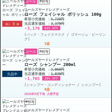
セール
P付与
ニールズヤードレメディーズ
ローズ フェイシャル ポリッシュ 100g
希望小売価格 ：
5,720円
当店通常価格 ：
3,379円
3
残り
個
3,176
44% OFF
￥
[パック・フェイスマスク / ゴマージュ・ピーリン
グ]
3点
セール
P付与
ニールズヤードレメディーズ
ローズ シャンプー 200ml
希望小売価格 ：
2,860円
当店通常価格 ：
1,839円
欠品中
1,765
38% OFF
￥
[シャンプー・コンディショナー / シャンプー]
4点
2026年9月下旬 入荷予定
P付与
ニールズヤードレメディーズ