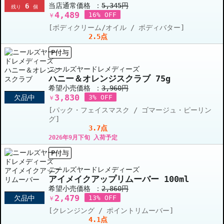
当店通常価格 ：
5,345円
6
残り
個
4,489
16% OFF
￥
[ボディクリーム/オイル / ボディバター]
2.5点
P付与
ニールズヤードレメディーズ
ハニー＆オレンジスクラブ 75g
希望小売価格 ：
3,960円
3,830
欠品中
3% OFF
￥
[パック・フェイスマスク / ゴマージュ・ピーリン
グ]
3.7点
2026年9月下旬 入荷予定
P付与
ニールズヤードレメディーズ
アイメイクアップリムーバー 100ml
希望小売価格 ：
2,860円
2,479
欠品中
13% OFF
￥
[クレンジング / ポイントリムーバー]
4.1点