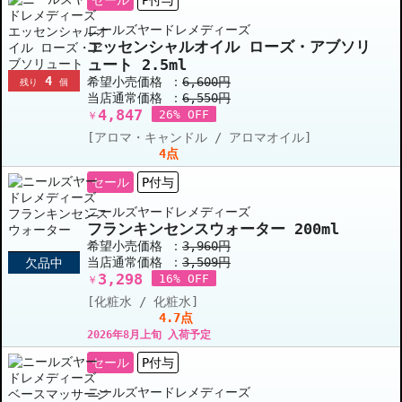
ニールズヤードレメディーズ
エッセンシャルオイル ローズ・アブソリ
ュート 2.5ml
4
希望小売価格 ：
6,600円
残り
個
当店通常価格 ：
6,550円
4,847
26% OFF
￥
[アロマ・キャンドル / アロマオイル]
4点
セール
P付与
ニールズヤードレメディーズ
フランキンセンスウォーター 200ml
希望小売価格 ：
3,960円
当店通常価格 ：
3,509円
欠品中
3,298
16% OFF
￥
[化粧水 / 化粧水]
4.7点
2026年8月上旬 入荷予定
セール
P付与
ニールズヤードレメディーズ