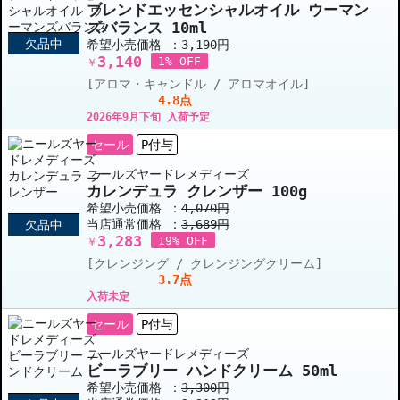
ブレンドエッセンシャルオイル ウーマン
ズバランス 10ml
欠品中
希望小売価格 ：
3,190円
3,140
1% OFF
￥
[アロマ・キャンドル / アロマオイル]
4.8点
2026年9月下旬 入荷予定
セール
P付与
ニールズヤードレメディーズ
カレンデュラ クレンザー 100g
希望小売価格 ：
4,070円
当店通常価格 ：
3,689円
欠品中
3,283
19% OFF
￥
[クレンジング / クレンジングクリーム]
3.7点
入荷未定
セール
P付与
ニールズヤードレメディーズ
ビーラブリー ハンドクリーム 50ml
希望小売価格 ：
3,300円