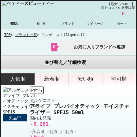
【最大92％OFF】
海外コスメの激安販売
0
MENU
検 索
ブランド
マイページ
カート
TOP
>
ブランド一覧
>
アルゲニスト(Algenist)
0
お気に入りブランドへ追加
並び替え／詳細検索
人気順
新着順
安い順
割引順
P付与
アルゲニスト
アライブ プレバイオティック モイスチャ
ライザー SPF15 50ml
欠品中
国内未発売
6,261
￥
[美容液・乳液 / 乳液]