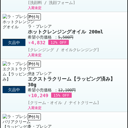
[洗顔料 / 洗顔フォーム]
入荷未定
P付与
ラ・プレシア
ホットクレンジングオイル 200ml
希望小売価格 ：
5,500円
4,832
欠品中
12% OFF
￥
[クレンジング / オイルクレンジング]
入荷未定
P付与
ラ・プレシア
エクストラクリーム【ラッピング済み】
30g
欠品中
希望小売価格 ：
12,100円
10,249
15% OFF
￥
[クリーム・オイル / ナイトクリーム]
入荷未定
P付与
ラ・プレシア