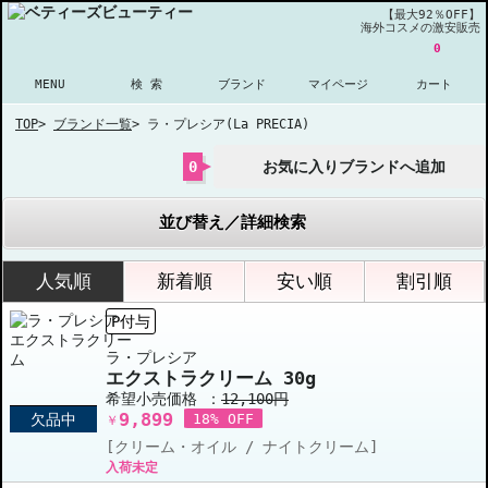
【最大92％OFF】
海外コスメの激安販売
0
MENU
検 索
ブランド
マイページ
カート
TOP
>
ブランド一覧
>
ラ・プレシア(La PRECIA)
0
お気に入りブランドへ追加
並び替え／詳細検索
人気順
新着順
安い順
割引順
P付与
ラ・プレシア
エクストラクリーム 30g
希望小売価格 ：
12,100円
9,899
欠品中
18% OFF
￥
[クリーム・オイル / ナイトクリーム]
入荷未定