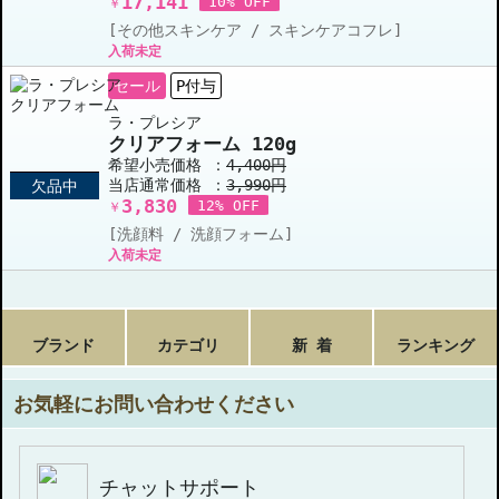
17,141
10% OFF
￥
[その他スキンケア / スキンケアコフレ]
入荷未定
セール
P付与
ラ・プレシア
クリアフォーム 120g
希望小売価格 ：
4,400円
当店通常価格 ：
3,990円
欠品中
3,830
12% OFF
￥
[洗顔料 / 洗顔フォーム]
入荷未定
ブランド
カテゴリ
新 着
ランキング
お気軽にお問い合わせください
チャットサポート