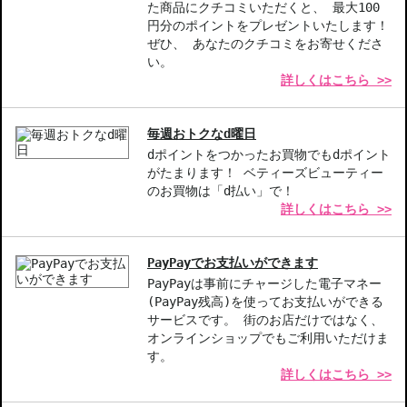
リップの持続力を重視する方
た商品にクチコミいただくと、 最大100
円分のポイントをプレゼントいたします！
商品番号：
11216312
ぜひ、 あなたのクチコミをお寄せくださ
JAN/UPC：0192333175279
い。
詳しくはこちら >>
お悩み・効果
描きやすい
毎週おトクなd曜日
dポイントをつかったお買物でもdポイント
がたまります！ ベティーズビューティー
のお買物は「d払い」で！
詳しくはこちら >>
PayPayでお支払いができます
PayPayは事前にチャージした電子マネー
(PayPay残高)を使ってお支払いができる
サービスです。 街のお店だけではなく、
オンラインショップでもご利用いただけま
す。
詳しくはこちら >>