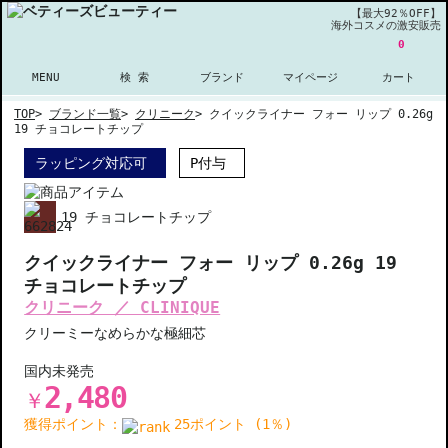
【最大92％OFF】
海外コスメの激安販売
0
MENU
検 索
ブランド
マイページ
カート
TOP
>
ブランド一覧
>
クリニーク
>
クイックライナー フォー リップ 0.26g
19 チョコレートチップ
ラッピング対応可
P付与
19 チョコレートチップ
クイックライナー フォー リップ 0.26g 19
チョコレートチップ
クリニーク ／ CLINIQUE
クリーミーなめらかな極細芯
国内未発売
2,480
￥
獲得ポイント：
25ポイント (1％)