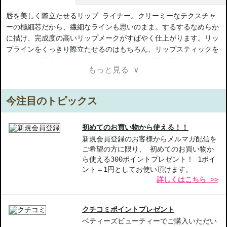
唇を美しく際立たせるリップ ライナー。クリーミーなテクスチャ
ーの極細芯だから、繊細なラインも思いのまま。するするなめらか
に描け、完成度の高いリップメークがすばやく仕上がります。リッ
プラインをくっきり際立たせるのはもちろん、リップスティックを
付ける前に唇全体に塗ると持続力がアップ。乾燥を防ぐフォーミュ
もっと見る ∨
ラがリップスティックの発色を長持ちさせます。そして、リップス
ティックの色落ちやにじみを防ぎます。※並行輸入品のため国内カ
ラー番号と異なる場合がございます。
今注目のトピックス
【商品の特徴】
クリーミーなテクスチャー-スムーズな描き心地で、思い通りのラ
初めてのお買い物から使える！！
インを実現。
新規会員登録のお客様からメルマガ配信を
ご希望の方に限り、 初めてのお買い物か
極細芯設計-繊細なラインが簡単に描け、プロフェッショナルな仕
ら使える300ポイントプレゼント！ 1ポイ
上がり。
ント＝1円としてお使い頂けます。
持続力の向上-リップスティックと併用することで、色持ちをサポ
詳しくはこちら >>
ート。
【こんな方へおすすめ】
クチコミポイントプレゼント
自分のリップメイクをより美しく仕上げたい方
ベティーズビューティーでご購入いただい