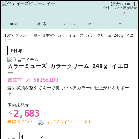
【最大92％OFF】
海外コスメの激安販売
0
MENU
検 索
ブランド
マイページ
カート
TOP
>
ブランド一覧
>
資生堂
>
カラーミューズ カラークリーム 240ｇ イエ
ロー
P付与
カラーミューズ カラークリーム 240ｇ イエロ
ー
資生堂 ／ SHISEIDO
髪の状態を整えて均一で美しいヘアカラーの仕上がりをサポー
ト
国内未発売
2,683
￥
獲得ポイント：
27ポイント (1％)