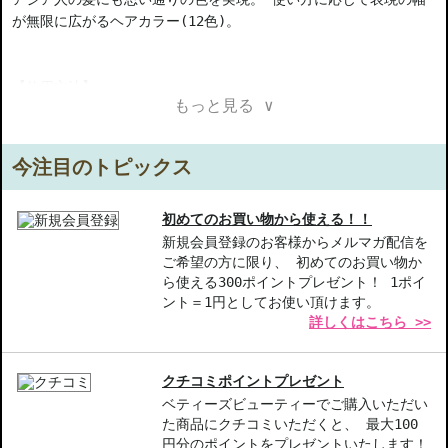
が無限に広がるヘアカラー(12色)。
【使用方法】
もっと見る ∨
1.シャンプー後、しっかりタオルドライします。
2.頭皮等につかないよう、ハケ等で髪に塗布します。
3.10～20分放置した後、プレーンリンスは色が出なくなるまで行
今注目のトピックス
い、その後、シャンプーし、コンディショナーまたはトリートメン
トで仕上げます。
※直前にブリーチをした場合には、色ムラや染まりムラなどの原因
初めてのお買い物から使える！！
になりますので、しっかりとシャンプーをし、ブリーチを取り除い
新規会員登録のお客様からメルマガ配信を
ご希望の方に限り、 初めてのお買い物か
てください。
ら使える300ポイントプレゼント！ 1ポイ
※使用量目安：ミディアムレングスで120g
ント＝1円としてお使い頂けます。
詳しくはこちら >>
【商品の特徴】
アジア人向け-アジア人の髪に最適な色合いを実現
無限のバリエーション-12色から選べ、自由な色表現が可能
クチコミポイントプレゼント
髪のケア効果-髪の状態を整え、美しい仕上がりをサポート
ベティーズビューティーでご購入いただい
た商品にクチコミいただくと、 最大100
【こんな方へおすすめ】
円分のポイントをプレゼントいたします！