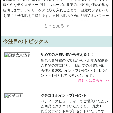
軽やかなテクスチャーで肌にスムーズに馴染み、快適な使い心地を
提供します。デイリーケアに取り入れることで、自然なツヤとハリ
を感じさせる肌を目指します。男性の肌のために配慮されたフォー
ミュラが、あなたの日常をさらに魅力的に演出します。リフレッシ
もっと見る ∨
ュする香りで心地よい気分に。毎日のケアにお勧めの一品です。
JANコードで製品を識別し、安心してお買い求めください。
今注目のトピックス
【商品の特徴】
保湿効果-肌に潤いを与え、しっとりとした健やかな肌を保ちます
軽やかなテクスチャー-ベタつかず肌にスムーズに馴染む快適な使
初めてのお買い物から使える！！
い心地
新規会員登録のお客様からメルマガ配信を
ご希望の方に限り、 初めてのお買い物か
男性向け処方-男性の肌を考慮したフォーミュラで自然なツヤとハ
ら使える300ポイントプレゼント！ 1ポイ
リをサポート
ント＝1円としてお使い頂けます。
詳しくはこちら >>
【こんな方へおすすめ】
日々のスキンケアで肌の潤いを保ちたい男性
軽い使い心地の保湿クリームを探している方
クチコミポイントプレゼント
ベティーズビューティーでご購入いただい
商品番号：
10712826
た商品にクチコミいただくと、 最大100
円分のポイントをプレゼントいたします！