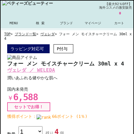
【最大92％OFF】
海外コスメの激安販売
0
MENU
検 索
ブランド
マイページ
カート
TOP
>
ブランド一覧
>
ヴェレダ
>
フォー メン モイスチャークリーム 30ml x
4
ラッピング対応可
P付与
フォー メン モイスチャークリーム 30ml x 4
ヴェレダ ／ WELEDA
潤いあふれる健やかな肌へ
国内未発売
6,588
￥
セットでお得！
獲得ポイント：
66ポイント (1％)
4
残り
個