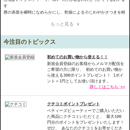
す
唇の表面を瞬時になめらかにし、乾燥による小じわやかさつきを軽
減します
もっと見る ∨
つややかで輝く色で、唇に立体感と立体感を与えます
【ご注意ください】
今注目のトピックス
◇こちらの商品は代引きでの発送ができかねます。代引きでご注文
いただいた場合は、コンビニ後払いに変更をさせて頂きます。コン
ビニ後払いには、決済代行会社による審査がございます。予めご了
初めてのお買い物から使える！！
承ください。
新規会員登録のお客様からメルマガ配信を
ご希望の方に限り、 初めてのお買い物か
◇こちらの商品は、ヤマト運輸、佐川急便もしくは日本郵便で発送
ら使える300ポイントプレゼント！ 1ポイ
をさせて頂きます。配送便のご指定はできません。
ント＝1円としてお使い頂けます。
◇お届け日・お時間帯指定は承っておりません。
詳しくはこちら >>
◇配送伝票の依頼主名、納品書に弊社以外の物流センター社名が記
載されることがあります。
◇上記注意書き記載がある商品の合計金額が16666円以上の場合、
クチコミポイントプレゼント
別途手数料が発生する場合があります。予めご了承ください。
ベティーズビューティーでご購入いただい
◇1件のご注文でも倉庫が異なる場合や配送用箱の関係で荷物を分割
た商品にクチコミいただくと、 最大100
して配送する場合がございます。予めご了承ください。また、明細
円分のポイントをプレゼントいたします！
書は分割してそれぞれの荷物に同梱されますが手数料等の変更はご
ぜひ、 あなたのクチコミをお寄せくださ