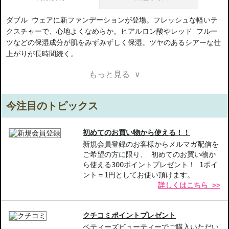
ダブル ウェアに新ファンデーションが登場。フレッシュな軽いテ
クスチャーで、心地よくなめらか。ヒアルロン酸やレッド フルー
ツなどの保湿成分が肌をみずみずしく保湿。ツヤのあるシアーな仕
上がりが長時間続く。
もっと見る ∨
SPF20、PA++
今注目のトピックス
【商品の特徴】
軽やかなテクスチャー-フレッシュで心地よく、まるで素肌のよう
な仕上がりを実現。
初めてのお買い物から使える！！
保湿成分配合-ヒアルロン酸やレッドフルーツが肌をしっかりと保
新規会員登録のお客様からメルマガ配信を
ご希望の方に限り、 初めてのお買い物か
湿し、ツヤを与えます。
ら使える300ポイントプレゼント！ 1ポイ
SPF20PA++-日常生活に必要な紫外線対策で、お肌をしっかりと守
ント＝1円としてお使い頂けます。
ります。
詳しくはこちら >>
【こんな方へおすすめ】
自然な仕上がりを求める方
クチコミポイントプレゼント
長時間メイクが崩れにくいファンデーションを探している方
ベティーズビューティーでご購入いただい