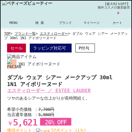
【最大92％OFF】
海外コスメの激安販売
0
MENU
検 索
ブランド
マイページ
カート
TOP
>
ブランド一覧
>
エスティローダー
>
ダブル ウェア シアー メークアッ
プ 30ml 1N1 アイボリーヌード
セール
ラッピング対応可
P付与
1N1 アイボリーヌード
ダブル ウェア シアー メークアップ 30ml
1N1 アイボリーヌード
エスティローダー ／ ESTEE LAUDER
ツヤのあるシアーな仕上がりが長時間続く。
希望小売価格 ：
7,700円
当店通常価格 ：
5,980円
5,621
26% OFF
￥
獲得ポイント：
57ポイント (1％)