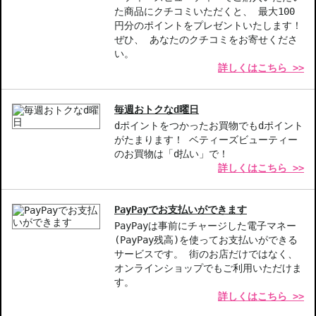
た商品にクチコミいただくと、 最大100
商品番号：
10814283
円分のポイントをプレゼントいたします！
JAN/UPC：0887167533349
ぜひ、 あなたのクチコミをお寄せくださ
い。
詳しくはこちら >>
お悩み・効果
肌の透明感・薄づき
毎週おトクなd曜日
dポイントをつかったお買物でもdポイント
がたまります！ ベティーズビューティー
のお買物は「d払い」で！
詳しくはこちら >>
PayPayでお支払いができます
PayPayは事前にチャージした電子マネー
(PayPay残高)を使ってお支払いができる
サービスです。 街のお店だけではなく、
オンラインショップでもご利用いただけま
す。
詳しくはこちら >>