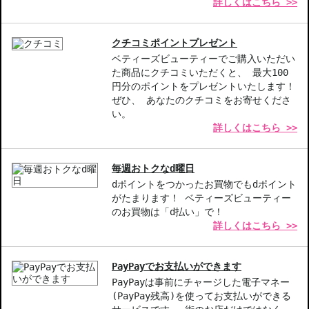
詳しくはこちら >>
【こんな方へおすすめ】
エイジングケアを取り入れたい方
クチコミポイントプレゼント
若々しい印象をキープしたい方
ベティーズビューティーでご購入いただい
た商品にクチコミいただくと、 最大100
商品番号：
10910766
円分のポイントをプレゼントいたします！
JAN/UPC：0085805197889
ぜひ、 あなたのクチコミをお寄せくださ
い。
詳しくはこちら >>
お悩み・効果
引き締め
毎週おトクなd曜日
中文的商品説明在這裡（中国語の商品説明）
dポイントをつかったお買物でもdポイント
がたまります！ ベティーズビューティー
Product description in English is here（英語説明）
のお買物は「d払い」で！
詳しくはこちら >>
PayPayでお支払いができます
PayPayは事前にチャージした電子マネー
(PayPay残高)を使ってお支払いができる