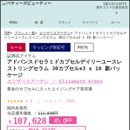
【最大92％OFF】
海外コスメの激安販売
0
MENU
検 索
ブランド
マイページ
カート
TOP
>
ブランド一覧
>
エリザベスアーデン
>
アドバンスドセラミドカプセルデ
イリーユースレストリングセラム 30カプセルx3 x 10 新パッケージ
セール
ラッピング対応可
P付与
アドバンスドセラミドカプセルデイリーユースレ
ストリングセラム 30カプセルx3 x 10 新パッ
ケージ
エリザベスアーデン ／ Elizabeth Arden
黄金のカプセルに入ったエイジングケア美容液
4.4
|
レビュー:
29
件
国内未発売
当店通常価格 ：
112,838円
107,628
4% OFF
￥