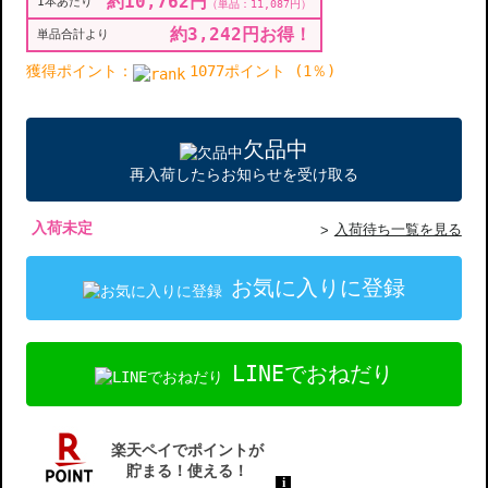
約10,762円
1本あたり
（単品：11,087円）
約3,242円お得！
単品合計より
獲得ポイント：
1077ポイント (1％)
欠品中
再入荷したらお知らせを受け取る
入荷未定
入荷待ち一覧を見る
お気に入りに登録
LINEでおねだり