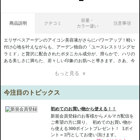
容量・
商品説明
クチコミ
注意事項
カラー違い
エリザベスアーデンのアイコン美容液がさらにパワーアップ！軽い
付け心地を叶えながらも、アーデン独自の「ユースレストリングセ
ラミド」と贅沢に配合されたボタニカル成分が、滑らかで、ハリの
ある美しさに満ちた、若々しい印象のお肌へと導きます。さあ、今
度はあなたのお肌で、実感してみてください！
もっと見る ∨
【ギフト好適品】
今注目のトピックス
【商品の特徴】
ユースレストリングセラミド-他にはない独自成分が贅沢に配合さ
れています。
初めてのお買い物から使える！！
ボタニカル成分-肌をやさしくケアしながら、しっとりとした潤い
新規会員登録のお客様からメルマガ配信を
ご希望の方に限り、 初めてのお買い物か
を実感できます。
ら使える300ポイントプレゼント！ 1ポイ
軽やかな付け心地-ベタつかず、心地よくなじむ使用感で毎日使い
ント＝1円としてお使い頂けます。
たくなる美容液です。