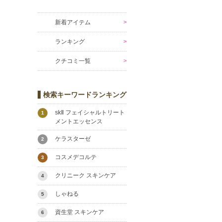
新着アイテム
ランキング
クチコミ一覧
検索キーワードランキング
skⅡ フェイシャルトリート
1
メントエッセンス
ケラスターゼ
2
コスメデコルテ
3
クリニーク スキンケア
4
しゃねる
5
資生堂 スキンケア
6