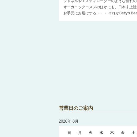
シャネルやエスティローダーのような憧れの
オーガニックコスメのほかにも、日本未上陸
お手元にお届けする・・・ それがBetty's 
営業日のご案内
2026年 8月
日
月
火
水
木
金
土