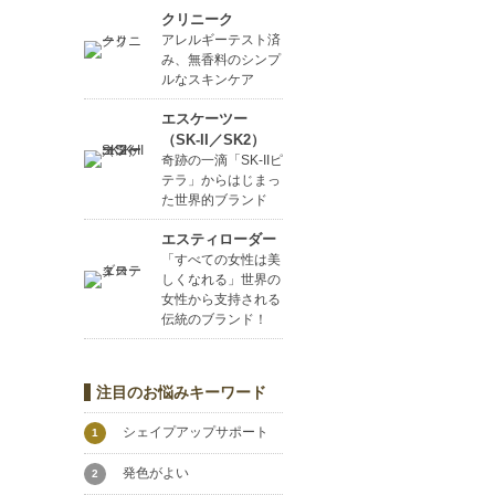
クリニーク
アレルギーテスト済
み、無香料のシンプ
ルなスキンケア
エスケーツー
（SK-II／SK2）
奇跡の一滴「SK-IIピ
テラ」からはじまっ
た世界的ブランド
エスティローダー
「すべての女性は美
しくなれる」世界の
女性から支持される
伝統のブランド！
注目のお悩みキーワード
シェイプアップサポート
1
発色がよい
2