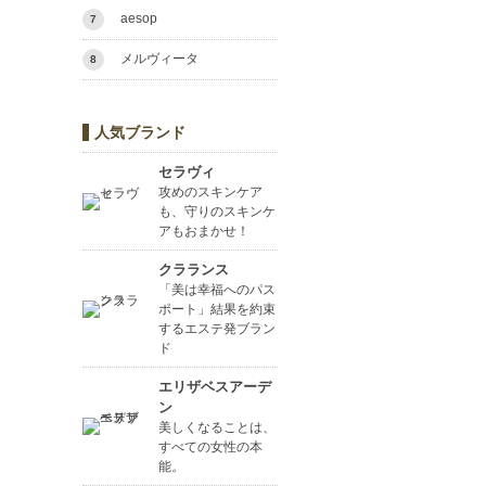
aesop
7
メルヴィータ
8
人気ブランド
セラヴィ
攻めのスキンケア
も、守りのスキンケ
アもおまかせ！
クラランス
「美は幸福へのパス
ポート」結果を約束
するエステ発ブラン
ド
エリザベスアーデ
ン
美しくなることは、
すべての女性の本
能。