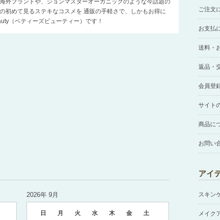
海外ブランドや、ジョンマスターオーガニックのような今話題の
ご注文
の初めて見るステキなコスメを 通販の手軽さで、しかもお得に
Beauty（ベティーズビューティー）です！
お支払
送料・
返品・
会員登
サイト
商品に
お問い
アイ
2026年 9月
スキン
日
月
火
水
木
金
土
メイク