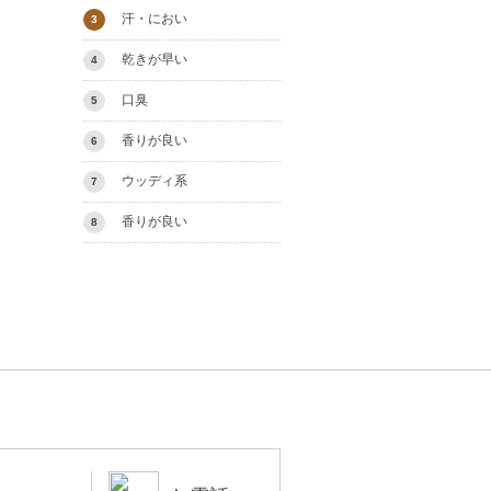
汗・におい
3
乾きが早い
4
口臭
5
香りが良い
6
ウッディ系
7
香りが良い
8