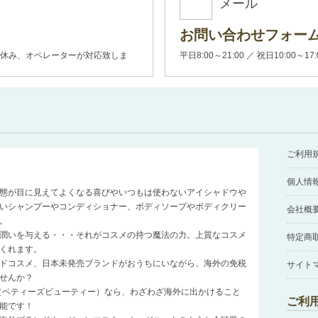
メール
お問い合わせフォー
00(土日休み、オペレーターが対応致しま
平日8:00～21:00 ／ 祝日10:00～17
ご利用
個人情
態が目に見えてよくなる喜びやいつもは使わないアイシャドウや
いシャンプーやコンディショナー、ボディソープやボディクリー
会社概
。
潤いを与える・・・それがコスメの持つ魔法の力。上質なコスメ
特定商
くれます。
ドコスメ、日本未発売ブランドがおうちにいながら、海外の免税
サイト
せんか？
auty（ベティーズビューティー）なら、わざわざ海外に出かけること
ご利
能です！