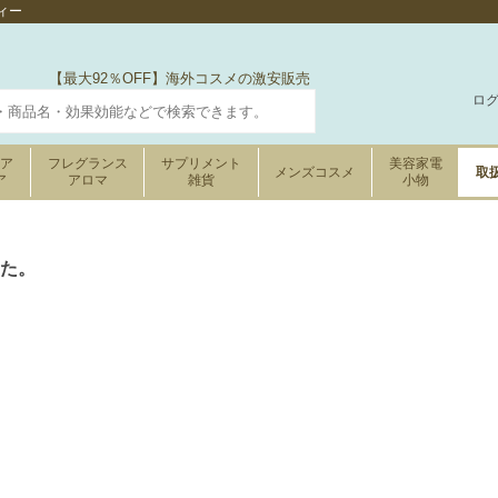
ィー
【最大92％OFF】海外コスメの激安販売
ロ
ケア
フレグランス
サプリメント
美容家電
メンズコスメ
取
ア
アロマ
雑貨
小物
た。