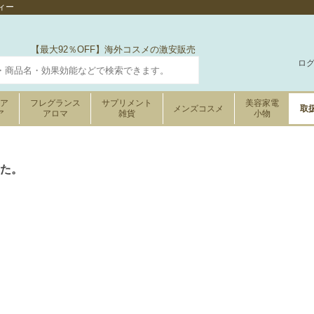
ィー
【最大92％OFF】海外コスメの激安販売
ロ
ケア
フレグランス
サプリメント
美容家電
メンズコスメ
取
ア
アロマ
雑貨
小物
た。