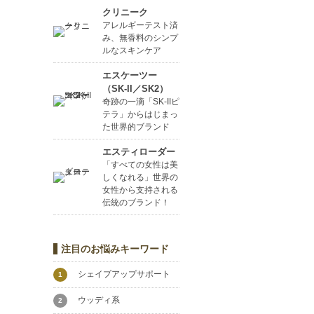
クリニーク
アレルギーテスト済
み、無香料のシンプ
ルなスキンケア
エスケーツー
（SK-II／SK2）
奇跡の一滴「SK-IIピ
テラ」からはじまっ
た世界的ブランド
エスティローダー
「すべての女性は美
しくなれる」世界の
女性から支持される
伝統のブランド！
注目のお悩みキーワード
シェイプアップサポート
1
ウッディ系
2