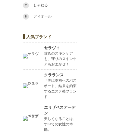
しゃねる
7
ディオール
8
人気ブランド
セラヴィ
攻めのスキンケア
も、守りのスキンケ
アもおまかせ！
クラランス
「美は幸福へのパス
ポート」結果を約束
するエステ発ブラン
ド
エリザベスアーデ
ン
美しくなることは、
すべての女性の本
能。