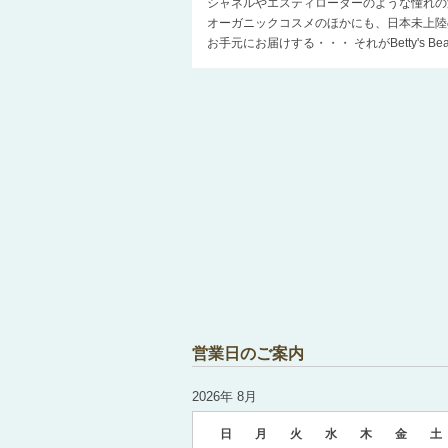
シャネルやエスティローダーのような憧れの
オーガニックコスメのほかにも、日本未上陸
お手元にお届けする・・・ それがBetty's 
営業日のご案内
2026年 8月
日
月
火
水
木
金
土