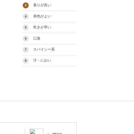
香りが良い
3
発色がよい
4
乾きが早い
5
口臭
6
スパイシー系
7
汗・におい
8