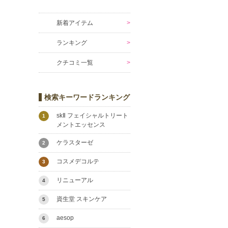
新着アイテム
ランキング
クチコミ一覧
検索キーワードランキング
skⅡ フェイシャルトリート
1
メントエッセンス
ケラスターゼ
2
コスメデコルテ
3
リニューアル
4
資生堂 スキンケア
5
aesop
6