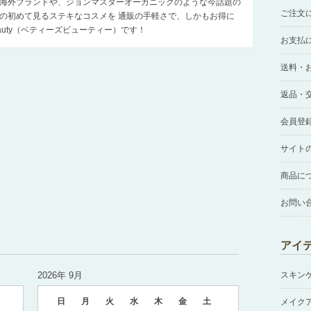
海外ブランドや、ジョンマスターオーガニックのような今話題の
ご注文
の初めて見るステキなコスメを 通販の手軽さで、しかもお得に
Beauty（ベティーズビューティー）です！
お支払
送料・
返品・
会員登
サイト
商品に
お問い
アイ
2026年 9月
スキン
日
月
火
水
木
金
土
メイク