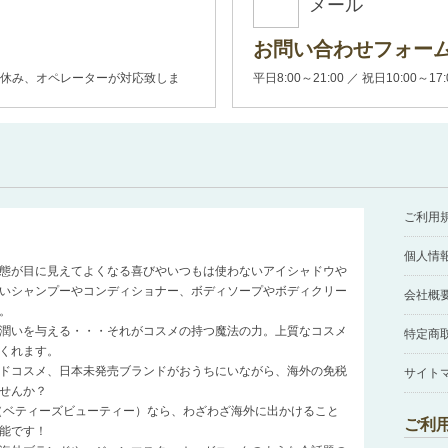
メール
お問い合わせフォー
00(土日休み、オペレーターが対応致しま
平日8:00～21:00 ／ 祝日10:00～17
ご利用
個人情
態が目に見えてよくなる喜びやいつもは使わないアイシャドウや
いシャンプーやコンディショナー、ボディソープやボディクリー
会社概
。
潤いを与える・・・それがコスメの持つ魔法の力。上質なコスメ
特定商
くれます。
ドコスメ、日本未発売ブランドがおうちにいながら、海外の免税
サイト
せんか？
auty（ベティーズビューティー）なら、わざわざ海外に出かけること
ご利
能です！