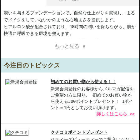
潤いを与えるファンデーションで、自然な仕上がりを実現し、まる
でメイクをしていないかのような心地よさを提供します。
ヒアルロン酸が配合されており、48時間の潤いを保ちながら、肌が
快適に呼吸できる環境を整えます。
96%の自然由来成分とミネラル顔料を使用し、軽やかでフレッシュ
もっと見る ∨
なテクスチャーを実現しました。
ハイビスカスエキスを含み、抗酸化特性を持つことで、肌を穏やか
に整えます。
今注目のトピックス
フランス産のウォーターリリーが潤いを高め、ふっくらとした肌印
象を促進します。
アイリスエキスが含まれており、肌トーンを均一に整えながら、炎
初めてのお買い物から使える！！
症を抑える効果も期待できます。
新規会員登録のお客様からメルマガ配信を
ご希望の方に限り、 初めてのお買い物か
全ての肌タイプに適しており、フランス製です。
ら使える300ポイントプレゼント！ 1ポイ
ント＝1円としてお使い頂けます。
【ご注意ください】
詳しくはこちら >>
◇こちらの商品は代引きでの発送ができかねます。代引きでご注文
いただいた場合は、コンビニ後払いに変更をさせて頂きます。コン
ビニ後払いには、決済代行会社による審査がございます。予めご了
クチコミポイントプレゼント
承ください。
ベティーズビューティーでご購入いただい