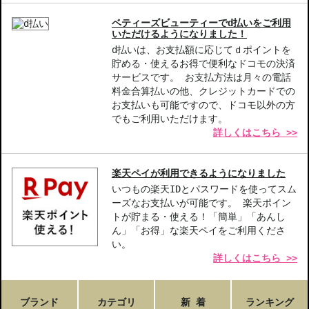
【こんな方へおすすめ】
ナチュラルメイクがお好きな方
ベティーズビューティーでd払いをご利用
乾燥肌でお悩みの方
いただけるようになりました！
d払いは、お支払額に応じてｄポイントを
商品番号：
11115229
貯める・使えるお得で便利なドコモの決済
サービスです。 お支払方法は月々の電話
JAN/UPC：3348901698535
料金合算払いの他、クレジットカードでの
お支払いも可能ですので、ドコモ以外の方
お悩み・効果
でもご利用いただけます。
ツヤ
肌の透明感・薄づき
立体感メイク
詳しくはこちら >>
楽天ペイが利用できるようになりました
いつもの楽天IDとパスワードを使ってスム
ーズなお支払いが可能です。 楽天ポイン
トが貯まる・使える！「簡単」「あんし
ん」「お得」な楽天ペイをご利用くださ
い。
詳しくはこちら >>
ブランド
カテゴリ
新 着
ランキング