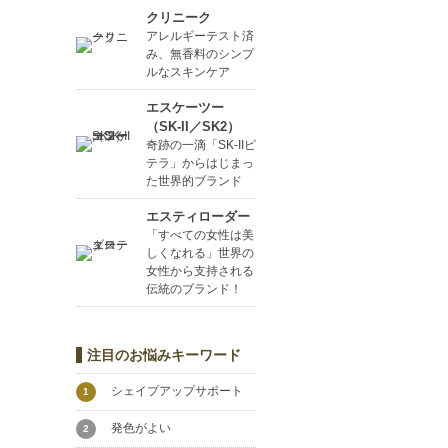
クリニーク
アレルギーテスト済
み、無香料のシンプ
ルなスキンケア
エスケーツー
（SK-II／SK2）
奇跡の一滴「SK-IIピ
テラ」からはじまっ
た世界的ブランド
エスティローダー
「すべての女性は美
しくなれる」世界の
女性から支持される
伝統のブランド！
注目のお悩みキーワード
シェイプアップサポート
1
発色がよい
2