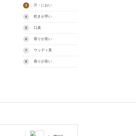
汗・におい
3
乾きが早い
4
口臭
5
香りが良い
6
ウッディ系
7
香りが良い
8