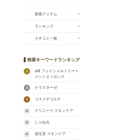
新着アイテム
ランキング
クチコミ一覧
検索キーワードランキング
skⅡ フェイシャルトリート
1
メントエッセンス
ケラスターゼ
2
コスメデコルテ
3
クリニーク スキンケア
4
しゃねる
5
資生堂 スキンケア
6