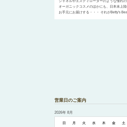
シャネルやエスティローダーのような憧れの
オーガニックコスメのほかにも、日本未上陸
お手元にお届けする・・・ それがBetty's 
営業日のご案内
2026年 8月
日
月
火
水
木
金
土