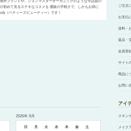
海外ブランドや、ジョンマスターオーガニックのような今話題の
ご注文
の初めて見るステキなコスメを 通販の手軽さで、しかもお得に
Beauty（ベティーズビューティー）です！
お支払
送料・
返品・
会員登
サイト
商品に
お問い
アイ
2026年 9月
スキン
日
月
火
水
木
金
土
メイク