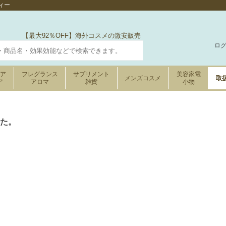
ィー
【最大92％OFF】海外コスメの激安販売
ロ
ケア
フレグランス
サプリメント
美容家電
メンズコスメ
取
ア
アロマ
雑貨
小物
た。