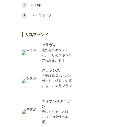
aesop
7
メルヴィータ
8
人気ブランド
セラヴィ
攻めのスキンケア
も、守りのスキンケ
アもおまかせ！
クラランス
「美は幸福へのパス
ポート」結果を約束
するエステ発ブラン
ド
エリザベスアーデ
ン
美しくなることは、
すべての女性の本
能。