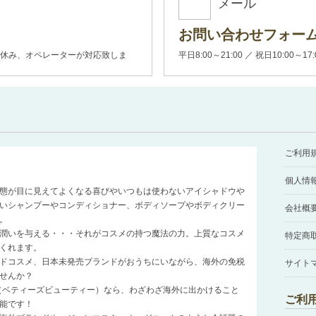
メール
お問い合わせフォー
00(土日休み、オペレーターが対応致しま
平日8:00～21:00 ／ 祝日10:00～17
ご利用
個人情
態が目に見えてよくなる喜びやいつもは使わないアイシャドウや
いシャンプーやコンディショナー、ボディソープやボディクリー
会社概
。
潤いを与える・・・それがコスメの持つ魔法の力。上質なコスメ
特定商
くれます。
ドコスメ、日本未発売ブランドがおうちにいながら、海外の免税
サイト
せんか？
auty（ベティーズビューティー）なら、わざわざ海外に出かけること
ご利
能です！